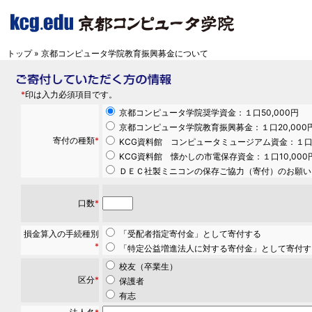
トップ
» 京都コンピュータ学院教育振興募金について
*
印は入力必須項目です。
京都コンピュータ学院奨学資金：１口50,000円
京都コンピュータ学院教育振興募金：１口20,000
寄付の種類
*
KCG資料館 コンピュータミュージアム資金：１口1
KCG資料館 懐かしの市電保存資金：１口10,000
ＤＥＣ社製ミニコンの保存ご協力（寄付）のお願い：１
口数
*
損金算入の手続種別
「受配者指定寄付金」として寄付する
*
「特定公益増進法人に対する寄付金」として寄付す
校友（卒業生）
区分
*
保護者
有志