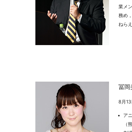
業メ
務め
ねら
冨岡
8月1
ア
（