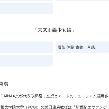
「未来正義少女編」
撮影:佐藤 貴雄（月眠）
康廣
GAINAX京都代表取締役，空想とアートのミュージアム福島
情報大学院大学（KCGI）の武田康廣教授は『新世紀エヴァン