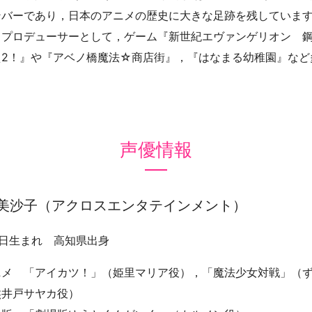
ンバーであり，日本のアニメの歴史に大きな足跡を残していま
，プロデューサーとして，ゲーム『新世紀エヴァンゲリオン 
え2！』や『アベノ橋魔法☆商店街』，『はなまる幼稚園』など
声優情報
美沙子（アクロスエンタテインメント）
3日生まれ 高知県出身
ニメ 「アイカツ！」（姫里マリア役），「魔法少女対戦」（
熊井戸サヤカ役）