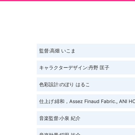
監督:高畑 いこま
キャラクターデザイン:丹野 匡子
色彩設計:のぼり はるこ
仕上げ:緋和，Assez Finaud Fabric., ANI HO
音楽監督:小泉 紀介
音楽効果:稲田 祐介