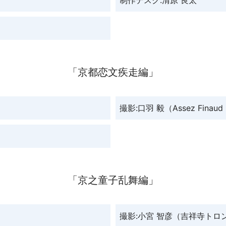
「京都恋文疾走編」
撮影:口羽 毅（Assez Finaud F
「京之童子乱舞編」
撮影:小宮 智彦（吉祥寺トロ