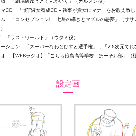
場版 「劇場版ゆうとくんがいく」（カルメン役）
ラマCD 「”続”淑女養成CD－執事が貴女にマナーをお教え致
ム 「コンセプションⅡ 七星の導きとマズルの悪夢」（ササミ役
役）
画 「ラストワールド」（ウタミ役）
レーション 「スーパーなわとびすと選手権」，「2.5次元て
ジオ 【WEBラジオ】「こちら娘島高等学校 ほーそお部」（
設定画