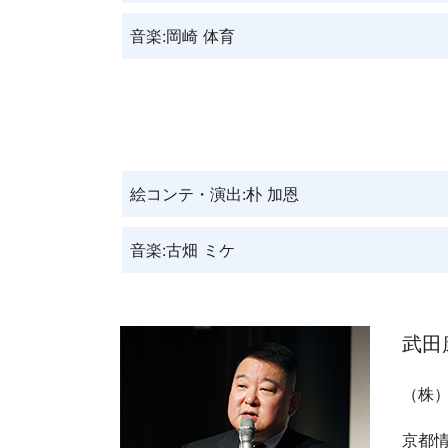
音楽:岡崎 体育
絵コンテ・演出:朴 加恩
音楽:古畑 ミケ
武田
（株）
京都