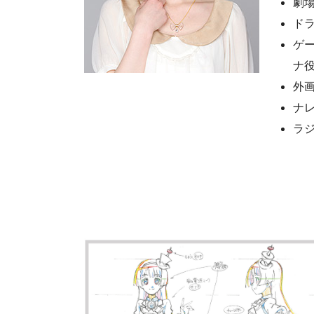
劇
ド
ゲー
ナ
外
ナ
ラ