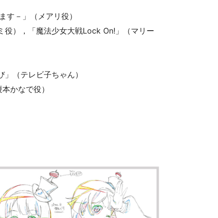
します－」（メアリ役）
），「魔法少女大戦Lock On!」（マリー
れび」（テレビ子ちゃん）
榎本かなで役）