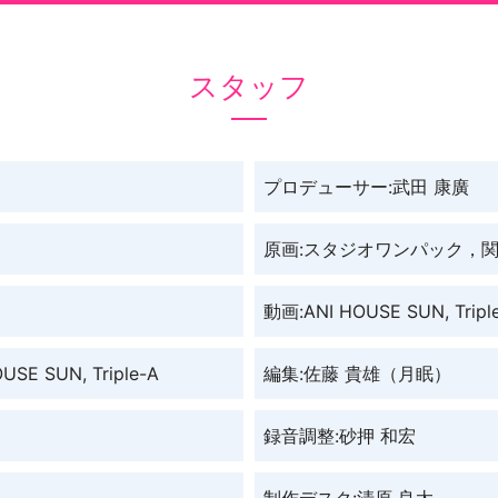
スタッフ
プロデューサー:武田 康廣
原画:スタジオワンパック，関
動画:ANI HOUSE SUN, Tripl
USE SUN, Triple-A
編集:佐藤 貴雄（月眠）
録音調整:砂押 和宏
制作デスク:清原 良太