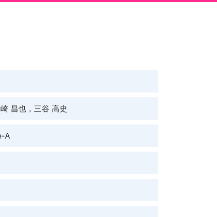
崎 昌也，三谷 高史
e-A