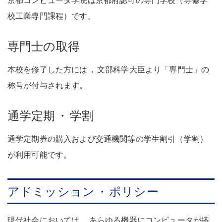
校工業専門課程）です
。
専門士の取得
本校を修了した方には
，
文部科学大臣より「専門士」の
称号が付与されます
。
通学定期
・
学割
通学定期券の購入および交通機関等の学生割引（学割）
が利用可能です
。
アドミッション
・
ポリシー
現代社会においては
，
あらゆる機器にコンピュータが搭