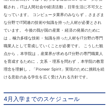
載され
，
ITは人間社会や経済活動
，
日常生活に不可欠と
なっています
。
コンピュータ業界のみならず
，
さまざま
な分野でIT関連の技術や知識を持った人材が必要とされ
ています
。
今後の我が国の産業
・
経済の発展のために
は
，
極力多様な技術
・
知識を持った人材をIT分野の専門
職業人として育成していくことが必要です
。
こうした観
点から
，
本学院は
，
産業界が求めるIT分野の専門職業人
を育成するために
，
文系
・
理系を問わず
，
本学院の教育
理念を理解し
，
「Pioneer Spirit」実現のために挑戦を続
ける意欲のある学生を広く受け入れる方針です
。
4月入学までのスケジュール