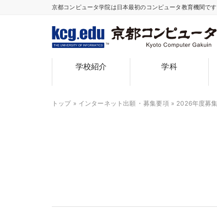
京都コンピュータ学院は日本最初のコンピュータ教育機関で
TM
学校紹介
学科
トップ
»
インターネット出願
・
募集要項
»
2026年度募