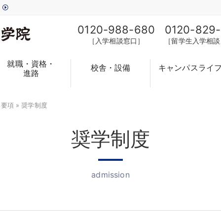
す
0120-988-680
0120-829
［入学相談窓口］
［留学生入学相談
就職・資格・
校舎・設備
キャンパスライ
進路
集要項
» 奨学制度
奨学制度
admission