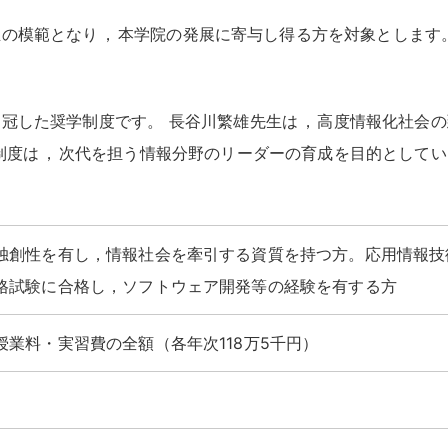
生の模範となり
，
本学院の発展に寄与し得る方を対象とします
を冠した奨学制度です
。
長谷川繁雄先生は
，
高度情報化社会の
制度は
，
次代を担う情報分野のリーダーの育成を目的としてい
独創性を有し，情報社会を牽引する資質を持つ方。応用情報技
格試験に合格し，ソフトウェア開発等の経験を有する方
業料・実習費の全額（各年次118万5千円）