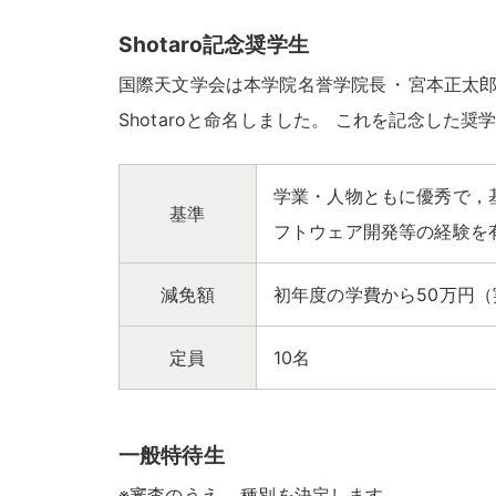
Shotaro記念奨学生
国際天文学会は本学院名誉学院長
・
宮本正太
Shotaroと命名しました
。
これを記念した奨
学業・人物ともに優秀で，
基準
フトウェア開発等の経験を
減免額
初年度の学費から50万円（
定員
10名
一般特待生
※審査のうえ
，
種別を決定します
。