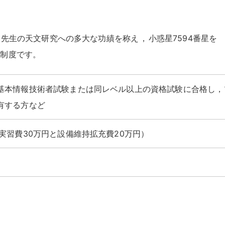
郎先生の天文研究への多大な功績を称え
，
小惑星7594番星を
学制度です
。
基本情報技術者試験または同レベル以上の資格試験に合格し，
有する方など
実習費30万円と設備維持拡充費20万円）