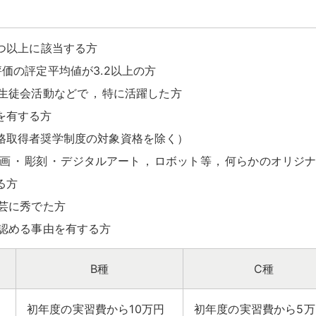
つ以上に該当する方
価の評定平均値が3.2以上の方
生徒会活動などで
，
特に活躍した方
を有する方
格取得者奨学制度の対象資格を除く）
画
・
彫刻
・
デジタルアート
，
ロボット等
，
何らかのオリジ
る方
芸に秀でた方
認める事由を有する方
B種
C種
初年度の実習費から10万円
初年度の実習費から5万