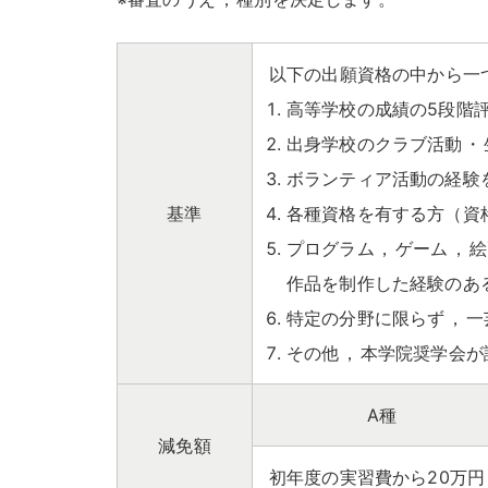
以下の出願資格の中から一
高等学校の成績の5段階評
出身学校のクラブ活動
・
ボランティア活動の経験
基準
各種資格を有する方（資
プログラム
，
ゲーム
，
絵
作品を制作した経験のあ
特定の分野に限らず
，
一
その他
，
本学院奨学会が
A種
減免額
初年度の実習費から20万円