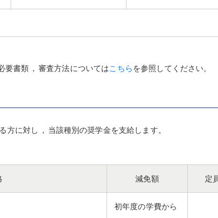
必要書類
，
審査方法については
こちら
を参照してください
。
る方に対し
，
当該種別の奨学金を支給します
。
格
減免額
定
初年度の学費から