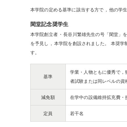
本学院の定める基準に該当する方で
，
他の学
閑堂記念奨学生
本学院創立者
・
長谷川繁雄先生の号「閑堂」
を予見し
，
本学院を創設されました
。
本奨学
す
。
学業・人物ともに優秀で，
基準
者試験または同レベルの資
減免額
在学中の設備維持拡充費・授
定員
若干名