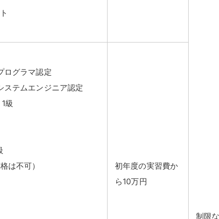
ト
プログラマ認定
システムエンジニア認定
1級
級
合格は不可）
初年度の実習費か
ら10万円
制限