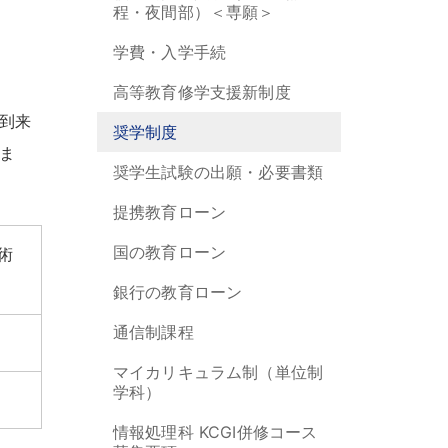
程・夜間部）＜専願＞
。
学費・入学手続
高等教育修学支援新制度
到来
奨学制度
ま
奨学生試験の出願・必要書類
提携教育ローン
国の教育ローン
術
銀行の教育ローン
通信制課程
マイカリキュラム制（単位制
学科）
情報処理科 KCGI併修コース