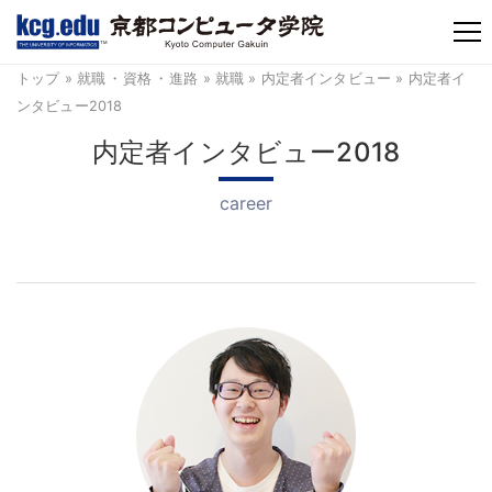
TM
トップ
»
就職
・
資格
・
進路
»
就職
»
内定者インタビュー
» 内定者イ
ンタビュー2018
内定者インタビュー2018
career