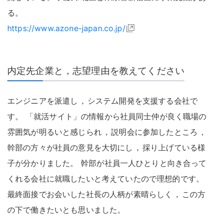
る
。
https://www.azone-japan.co.jp/
内定先企業と，志望理由を教えてください
エンジニアを派遣し
，
システム開発を支援する会社で
す
。
「就活サイト」の情報から社員同士仲が良く職場の
雰囲気が明るいと感じられ
，
説明会に参加したところ
，
幹部の方々が社員の意見を大切にし
，
採り上げている様
子が分かりました
。
幹部が社員一人ひとりと向き合って
くれる会社に就職したいと考えていたので理想的です
。
最終面接でお会いした社長の人柄が素晴らしく
，
この方
の下で働きたいとも思いました
。