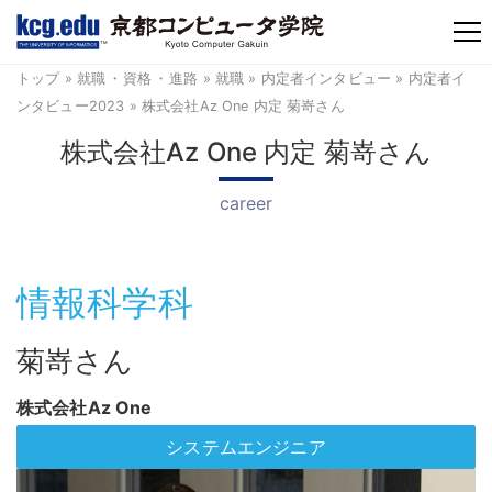
TM
トップ
»
就職
・
資格
・
進路
»
就職
»
内定者インタビュー
»
内定者イ
ンタビュー2023
» 株式会社Az One 内定 菊嵜さん
株式会社Az One 内定 菊嵜さん
career
情報科学科
菊嵜さん
株式会社Az One
システムエンジニア