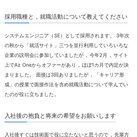
採用職種と，就職活動について教えてください
システムエンジニア（SE）として採用されます
。
3年次
の秋から「就活サイト」三つを並行利用していろいろな
企業の説明会に参加していましたが
，
今年2月
，
サイト
上でAz Oneからオファーがあり
，
ほぼ1カ月で内定が決
まりました
。
面接は3回ありましたが
，
「キャリア形
成」の授業で面接作法を含め就職活動について学んでい
たのが役に立ちました
。
入社後の抱負と将来の希望をお願いします
入社後すぐは技術面で役に立たないと思うので
，
先輩方