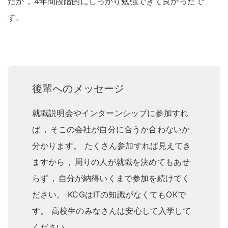
たが
，
4年間段階的にしっかり勉強できて良かったで
す
。
後輩へのメッセージ
就職説明会やインターンシップに参加すれ
ば
，
そこの会社が自分に合うか合わないか
分かります
。
たくさん参加すれば見えてき
ますから
，
周りの人が就職を決めてもあせ
らず
，
自分が納得いくまで参加を続けてく
ださい
。
KCGはITの知識がなくてもOKで
す
。
高校生のみなさんは安心して入学して
ください
。