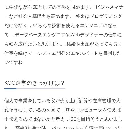
に学びながらSEとしての基盤を固めます
。
ビジネスマナ
ーなど社会人基礎力も高めます
。
将来はプログラミング
だけでなく
，
いろんな技術を使えるエンジニアになっ
て
，
データベースエンジニアやWebデザイナーの仕事に
も幅を広げたいと思います
。
結婚や出産があっても長く
仕事を続けて
，
システム開発のエキスパートを目指した
いですね
。
KCG進学のきっかけは？
個人で事業をしている父が売り上げ計算や在庫管理で大
変そうにしているのを見て
，
ITやコンピュータを使えば
手伝えるのではないかと考え
，
SEを目指そうと思いまし
た
。
高校3年生の時
，
パンフレットが自宅に届いていた