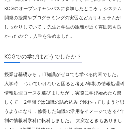
KCGのオープンキャンパスに参加したところ
，
システム
開発の授業やプログラミングの実習などカリキュラムが
しっかりしていて
，
先生と学生の距離が近く雰囲気も良
かったので
，
入学を決めました
。
KCGでの学びはどうでしたか？
授業は基礎から
，
IT知識がゼロでも学べる内容でした
。
入学時
，
ついていけないと困ると考え2年制の情報処理科
情報処理コースを選びましたが
，
実際に学び始めたら楽
しくて
，
2年間では知識の詰め込みで終わってしまうと思
うようになり
，
修得した知識の活用をイメージできる4年
制の情報科学科に転科しました
。
大変なときもありまし