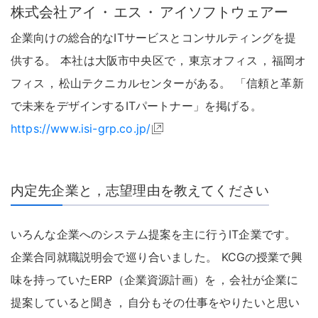
株式会社アイ
・
エス
・
アイソフトウェアー
企業向けの総合的なITサービスとコンサルティングを提
供する
。
本社は大阪市中央区で
，
東京オフィス
，
福岡オ
フィス
，
松山テクニカルセンターがある
。
「信頼と革新
で未来をデザインするITパートナー」を掲げる
。
https://www.isi-grp.co.jp/
内定先企業と，志望理由を教えてください
いろんな企業へのシステム提案を主に行うIT企業です
。
企業合同就職説明会で巡り合いました
。
KCGの授業で興
味を持っていたERP（企業資源計画）を
，
会社が企業に
提案していると聞き
，
自分もその仕事をやりたいと思い