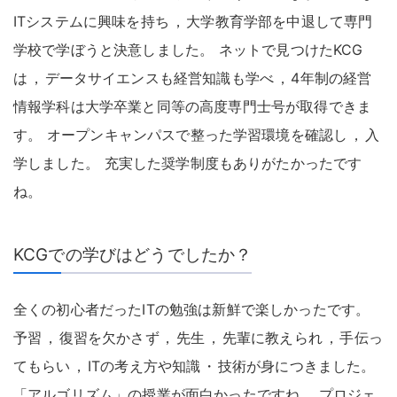
ITシステムに興味を持ち
，
大学教育学部を中退して専門
学校で学ぼうと決意しました
。
ネットで見つけたKCG
は
，
データサイエンスも経営知識も学べ
，
4年制の経営
情報学科は大学卒業と同等の高度専門士号が取得できま
す
。
オープンキャンパスで整った学習環境を確認し
，
入
学しました
。
充実した奨学制度もありがたかったです
ね
。
KCGでの学びはどうでしたか？
全くの初心者だったITの勉強は新鮮で楽しかったです
。
予習
，
復習を欠かさず
，
先生
，
先輩に教えられ
，
手伝っ
てもらい
，
ITの考え方や知識
・
技術が身につきました
。
「アルゴリズム」の授業が面白かったですね
。
プロジェ