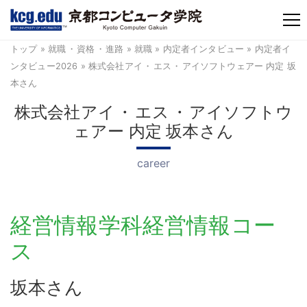
TM
トップ
»
就職
・
資格
・
進路
»
就職
»
内定者インタビュー
»
内定者イ
ンタビュー2026
» 株式会社アイ
・
エス
・
アイソフトウェアー 内定 坂
本さん
株式会社アイ
・
エス
・
アイソフトウ
ェアー 内定 坂本さん
career
経営情報学科経営情報コー
ス
坂本さん