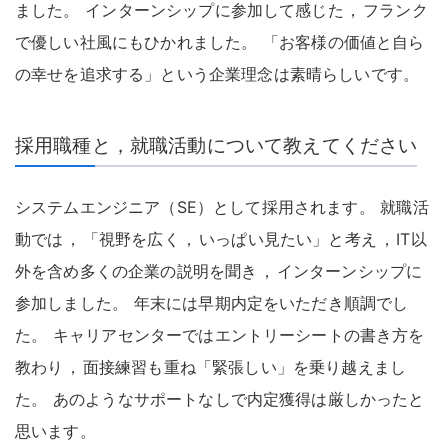
ました
。
インターンシップに参加して感じた
，
フランク
で優しい社風にもひかれました
。
「お客様の価値と自ら
の幸せを追求する」という企業理念は素晴らしいです
。
採用職種と，就職活動について教えてください
システムエンジニア（SE）として採用されます
。
就職活
動では
，
「視野を広く
，
いっぱい見たい」と考え
，
IT以
外を含め多くの企業の説明を聞き
，
インターンシップに
参加しました
。
年末には早期内定をいただき順調でし
た
。
キャリアセンターではエントリーシートの書き方を
教わり
，
面接練習も重ね「緊張しい」を乗り越えまし
た
。
あのようなサポートなしで内定獲得は厳しかったと
思います
。