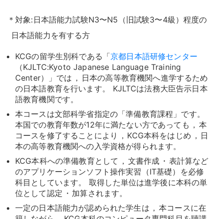
＊対象:日本語能力試験N3〜N5（旧試験3〜4級）程度の
日本語能力を有する方
KCGの留学生別科である「
京都日本語研修センター
（KJLTC:Kyoto Japanese Language Training
Center）」では
，
日本の高等教育機関へ進学するため
の日本語教育を行います
。
KJLTCは法務大臣告示日本
語教育機関です
。
本コースは文部科学省指定の「準備教育課程」です
。
本国での教育年数が12年に満たない方であっても
，
本
コースを修了することにより
，
KCG本科をはじめ
，
日
本の高等教育機関への入学資格が得られます
。
KCG本科への準備教育として
，
文書作成
・
表計算など
のアプリケーションソフト操作実習（IT基礎）を必修
科目としています
。
取得した単位は進学後に本科の単
位として認定
・
加算されます
。
一定の日本語能力が認められた学生は
，
本コースに在
籍しながら
，
KCG本科のコンピュータ専門科目を聴講