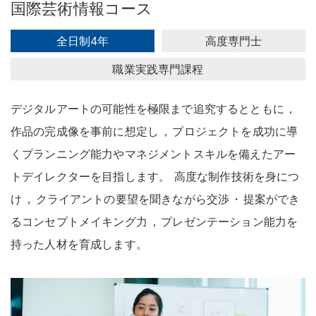
国際芸術情報コース
全日制4年
高度専門士
職業実践専門課程
デジタルアートの可能性を極限まで追究するとともに
，
作品の完成像を事前に想定し
，
プロジェクトを成功に導
くプランニング能力やマネジメントスキルを備えたアー
トデイレクターを目指します
。
高度な制作技術を身につ
け
，
クライアントの要望を聞きながら交渉
・
提案ができ
るコンセプトメイキング力
，
プレゼンテーション能力を
持った人材を育成します
。