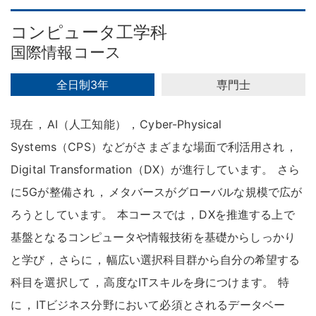
コンピュータ工学科
国際情報コース
全日制3年
専門士
現在
，
AI（人工知能）
，
Cyber-Physical
Systems（CPS）などがさまざまな場面で利活用され
，
Digital Transformation（DX）が進行しています
。
さら
に5Gが整備され
，
メタバースがグローバルな規模で広が
ろうとしています
。
本コースでは
，
DXを推進する上で
基盤となるコンピュータや情報技術を基礎からしっかり
と学び
，
さらに
，
幅広い選択科目群から自分の希望する
科目を選択して
，
高度なITスキルを身につけます
。
特
に
，
ITビジネス分野において必須とされるデータベー