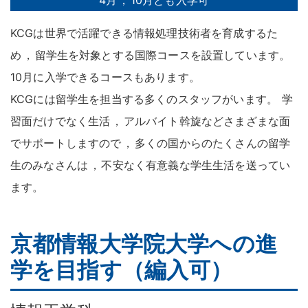
4月
，
10月とも入学可
KCGは世界で活躍できる情報処理技術者を育成するた
め
，
留学生を対象とする国際コースを設置しています
。
10月に入学できるコースもあります
。
KCGには留学生を担当する多くのスタッフがいます
。
学
習面だけでなく生活
，
アルバイト斡旋などさまざまな面
でサポートしますので
，
多くの国からのたくさんの留学
生のみなさんは
，
不安なく有意義な学生生活を送ってい
ます
。
京都情報大学院大学への進
学を目指す（編入可）