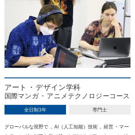
アート
・
デザイン学科
国際マンガ
・
アニメテクノロジーコース
全日制3年
専門士
グローバルな視野で
，
AI（人工知能）技術
，
経営
・
マー