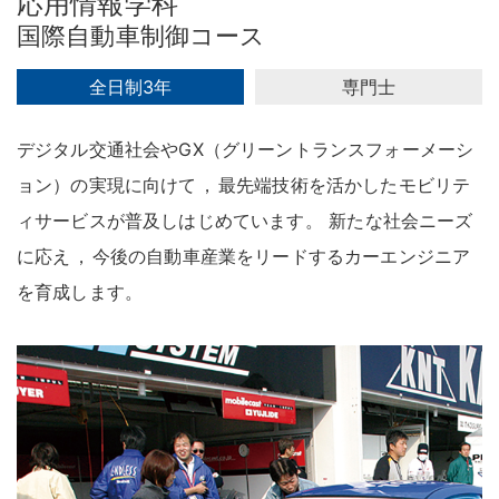
応用情報学科
国際自動車制御コース
全日制3年
専門士
デジタル交通社会やGX（グリーントランスフォーメーシ
ョン）の実現に向けて
，
最先端技術を活かしたモビリテ
ィサービスが普及しはじめています
。
新たな社会ニーズ
に応え
，
今後の自動車産業をリードするカーエンジニア
を育成します
。