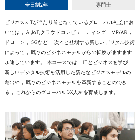
全日制2年
専門士
ビジネス×ITが当たり前となっているグローバル社会にお
いては
，
AI,IoT,クラウドコンピューティング
，
VR/AR
，
ドローン
，
5Gなど
，
次々と登場する新しいデジタル技術
によって
，
既存のビジネスモデルからの転換がますます
加速しています
。
本コースでは
，
ITとビジネスを学び
，
新しいデジタル技術を活用した新たなビジネスモデルの
創出や
，
既存のビジネスモデルを革新することのでき
る
，
これからのグローバルDX人材を育成します
。