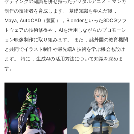
ケティングの知識を併せ持ったデジタルアニメ
・
マンガ
制作の技術者を育成します
。
基礎知識を学んだ後
，
Maya, AutoCAD（製図）
，
Blenderといった3DCGソフ
トウェアの技術修得や
，
AIを活用しながらのプロモーシ
ョン映像制作に取り組みます
。
また
，
諸外国の教育機関
と共同でイラスト制作や最先端AI技術を学ぶ機会も設け
ます
。
特に
，
生成AIの活用方法について知識を深めま
す
。