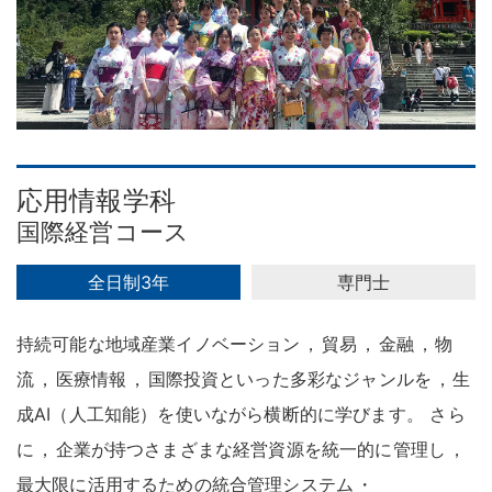
応用情報学科
国際経営コース
全日制3年
専門士
持続可能な地域産業イノベーション
，
貿易
，
金融
，
物
流
，
医療情報
，
国際投資といった多彩なジャンルを
，
生
成AI（人工知能）を使いながら横断的に学びます
。
さら
に
，
企業が持つさまざまな経営資源を統一的に管理し
，
最大限に活用するための統合管理システム
・