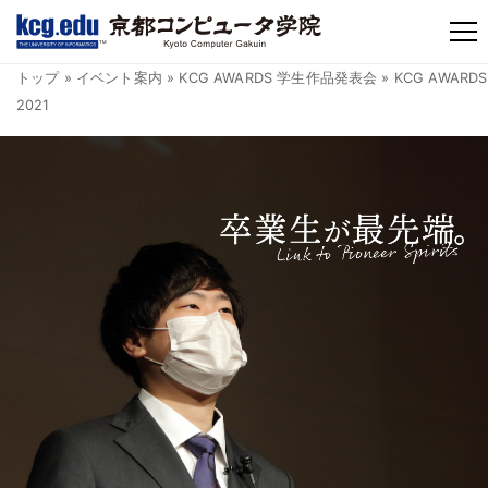
TM
トップ
»
イベント案内
»
KCG AWARDS 学生作品発表会
» KCG AWARDS
2021