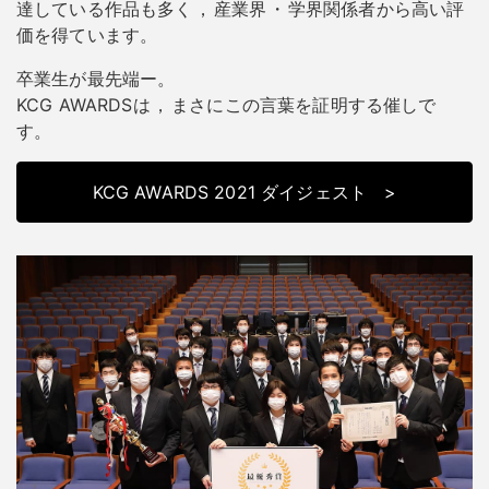
達している作品も多く
，
産業界
・
学界関係者から高い評
価を得ています
。
卒業生が最先端ー
。
KCG AWARDSは
，
まさにこの言葉を証明する催しで
す
。
KCG AWARDS 2021 ダイジェスト
>