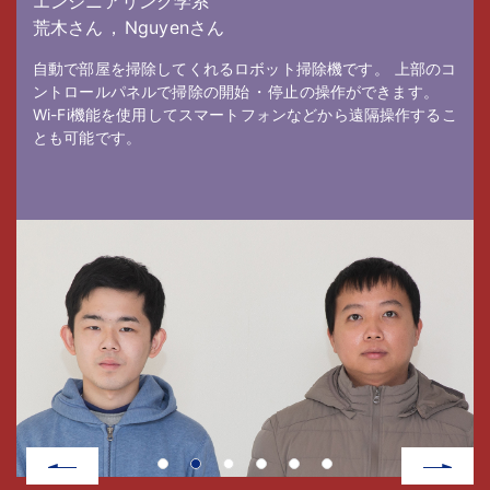
エンジニアリング学系
～魔法仕掛けの調律師～
荒木さん
，
，
，
，
Nguyenさん
，
，
，
，
，
，
，
，
，
，
，
，
自動で部屋を掃除してくれるロボット掃除機です
。
。
上部のコ
ントロールパネルで掃除の開始
，
・
停止の操作ができます
。
，
。
。
，
，
，
Wi-Fi機能を使用してスマートフォンなどから遠隔操作するこ
。
，
。
，
，
とも可能です
。
，
，
，
，
。
。
。
。
。
，
。
。
，
，
。