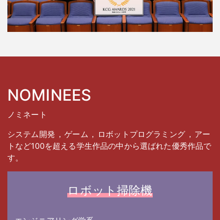
NOMINEES
ノミネート
システム開発
，
ゲーム
，
ロボットプログラミング
，
アー
トなど100を超える学生作品の中から選ばれた優秀作品で
す
。
ロボット掃除機
みちしるべ
Narratoria
Pi Movers
ALEAEST
最優秀賞
音庭のエイン