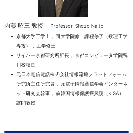
内藤 昭三 教授
Professor. Shozo Naito
京都大学工学士
，
同大学院修士課程修了（数理工学
専攻）
，
工学修士
サイバー京都研究所所長
，
京都コンピュータ学院鴨
川校校長
元日本電信電話株式会社情報流通プラットフォーム
研究所主任研究員
，
元電子情報通信学会インターネ
ット研究会幹事
，
前韓国情報保護振興院（KISA）
諮問教授