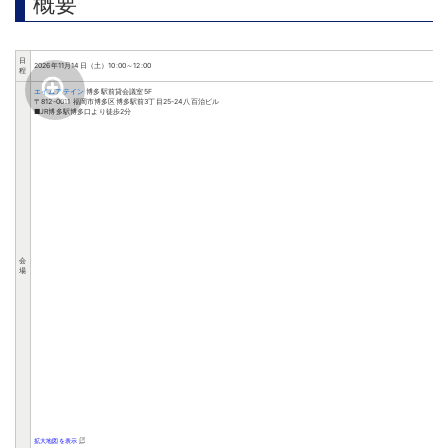
概要
日
2026年11月14日（土）10:00～12:00
程
エイムアテイン
博多駅前貸会議室5F
〒812-0011 福岡市博多区博多駅前3丁目25-24八百治ビル
■JR博多駅博多口より徒歩2分
会
場
拡大地図を表示