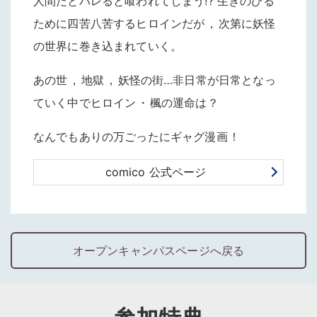
人間だとバレると喰われてしまう!? 生きのびる
ために四苦八苦するヒロインだが
，
次第に妖怪
の世界に巻き込まれていく
。
あの世
，
地獄
，
妖怪の街…非日常が日常となっ
ていく中でヒロイン
・
楓の運命は
？
なんでもありの万ごったにギャグ漫画
！
comico 公式ページ
オープンキャンパスページへ戻る