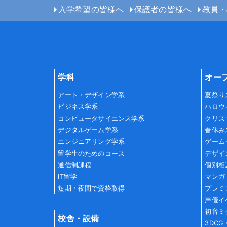
入学希望の皆様へ
保護者の皆様へ
教員・
学科
オー
アート・デザイン学系
夏祭り
ビジネス学系
ハロウ
コンピュータサイエンス学系
クリス
デジタルゲーム学系
春休み
エンジニアリング学系
ゲーム
留学生のためのコース
デザイ
通信制課程
個別相
IT留学
マンガ
短期・夜間で資格取得
プレミ
声優イ
初音ミ
校舎・設備
3DC