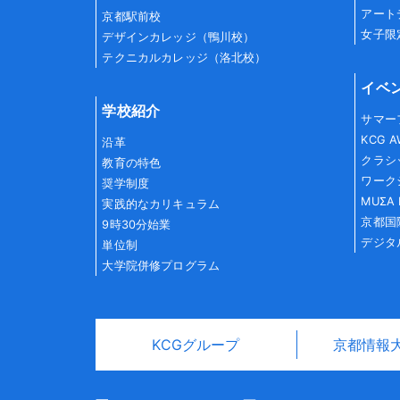
アート
京都駅前校
女子限
デザインカレッジ（鴨川校）
テクニカルカレッジ（洛北校）
イベ
学校紹介
サマー
KCG 
沿革
クラシ
教育の特色
ワーク
奨学制度
MUΣA 
実践的なカリキュラム
京都国
9時30分始業
デジタ
単位制
大学院併修プログラム
KCGグループ
京都情報