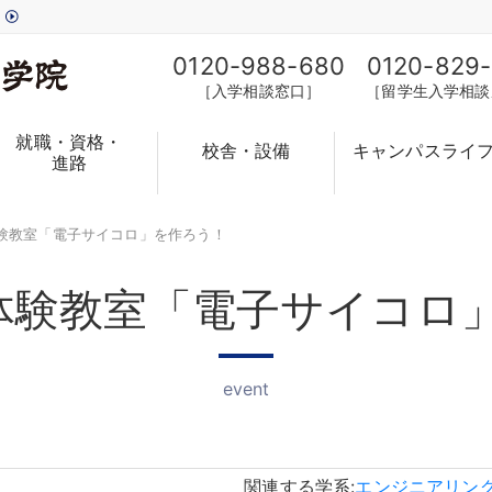
す
0120-988-680
0120-829
［入学相談窓口］
［留学生入学相談
就職・資格・
校舎・設備
キャンパスライ
進路
体験教室「電子サイコロ」を作ろう
！
体験教室「電子サイコロ
event
関連する学系:
エンジニアリン