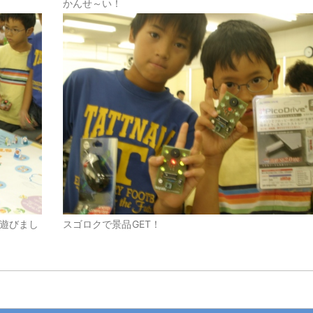
かんせ～い！
遊びまし
スゴロクで景品GET！