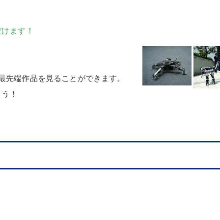
だけます
！
最先端作品を見ることができます
。
ょう
！