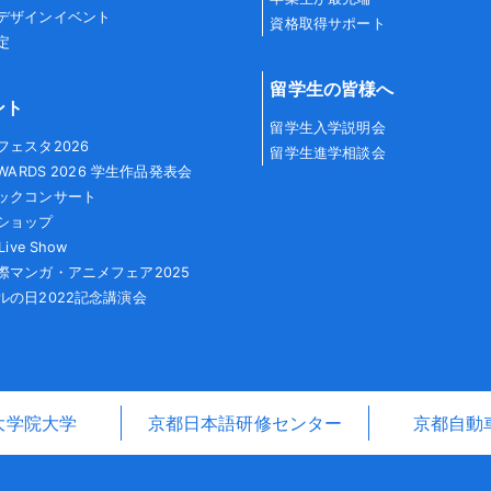
デザインイベント
資格取得サポート
定
留学生の皆様へ
ント
留学生入学説明会
フェスタ2026
留学生進学相談会
AWARDS 2026 学生作品発表会
ックコンサート
ショップ
Live Show
際マンガ・アニメフェア2025
ルの日2022記念講演会
大学院大学
京都日本語研修センター
京都自動