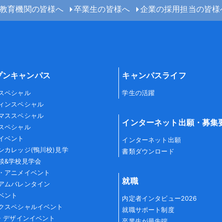
教育機関の皆様へ
卒業生の皆様へ
企業の採用担当の皆様
プンキャンパス
キャンパスライフ
スペシャル
学生の活躍
ィンスペシャル
マススペシャル
インターネット出願・募集
スペシャル
イベント
インターネット出願
ンカレッジ(鴨川校)見学
書類ダウンロード
談&学校見学会
・アニメイベント
就職
アムバレンタイン
ベント
内定者インタビュー2026
クスペシャルイベント
就職サポート制度
G・デザインイベント
卒業生が最先端