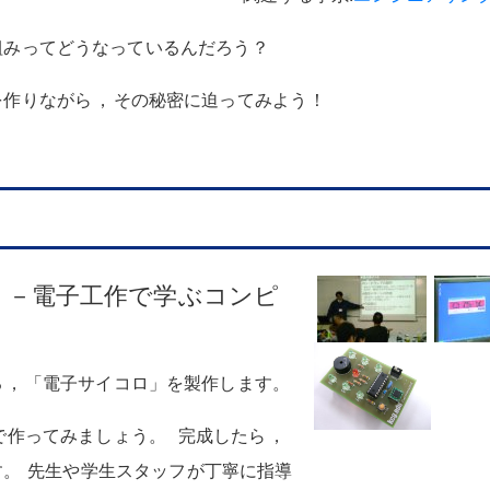
組みってどうなっているんだろう
？
を作りながら
，
その秘密に迫ってみよう
！
－電子工作で学ぶコンピ
る
，
「電子サイコロ」を製作します
。
で作ってみましょう
。
完成したら
，
す
。
先生や学生スタッフが丁寧に指導