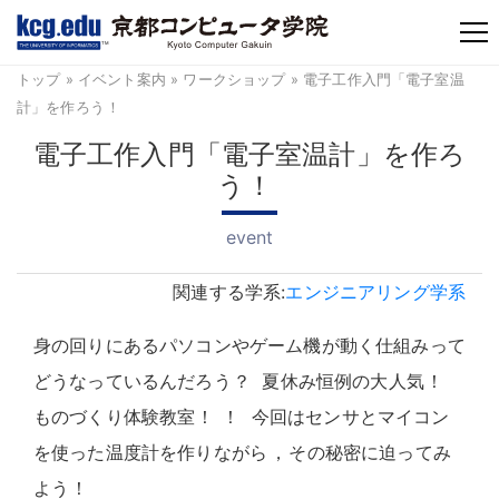
TM
トップ
»
イベント案内
»
ワークショップ
» 電子工作入門「電子室温
計」を作ろう
！
電子工作入門「電子室温計」を作ろ
う
！
event
関連する学系:
エンジニアリング学系
身の回りにあるパソコンやゲーム機が動く仕組みって
どうなっているんだろう
？
夏休み恒例の大人気
！
ものづくり体験教室
！
！
今回はセンサとマイコン
を使った温度計を作りながら
，
その秘密に迫ってみ
よう
！