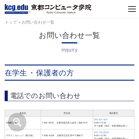
TM
トップ
» お問い合わせ一覧
お問い合わせ一覧
inquiry
在学生
・
保護者の方
電話でのお問い合わせ
各校舎
所在地
電話番号
075-671-1911
京都駅前校
〒601-8407 京都市南区西九条寺ノ前町10-5
9:00〜17:00
月〜金曜（祝日・休業期間を除く）
075-751-0555
デザインカレッジ（鴨川校）
〒606-8204 京都市左京区田中下柳町11
9:00〜17:00
月〜金曜（祝日・休業期間を除く）