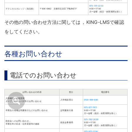
075-701-2233
テクニカルカレッジ（洛北校）
〒606-0862 京都市左京区下鴨本町17
9:00〜17:00
月〜金曜（祝日・休業期間を除く）
その他の問い合わせ方法に関しては
，
KING-LMSで確認
をしてください
。
各種お問い合わせ
電話でのお問い合わせ
お問い合わせの内容
窓口
電話番号
入学相談・学校見学
入学相談窓口
0120-988-680
オープンキャンパス等のお問い合わせ
075-671-1911
卒業生の各種証明書発行などのお問い合わせ
証明書発行係
9:00〜17:00
月〜金曜（祝日・休業期間を除く）
075-762-2030
校友会へのお問い合わせ，
校友会事務局
9:00〜17:00
卒業生等の氏名・住所変更等の連絡
月〜金曜（祝日・休業期間を除く）
075-671-1756