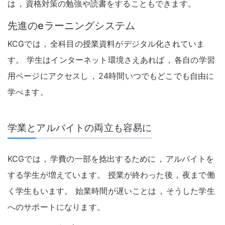
は
，
資格対策の勉強や読書をすることもできます
。
先進のeラーニングシステム
KCGでは
，
全科目の授業資料がデジタル化されていま
す
。
学生はインターネット環境さえあれば
，
各自の学習
用ページにアクセスし
，
24時間いつでもどこでも自由に
学べます
。
学業とアルバイトの両立も容易に
KCGでは
，
学費の一部を捻出するために
，
アルバイトを
する学生が増えています
。
授業が終わった後
，
夜まで働
く学生もいます
。
始業時間が遅いことは
，
そうした学生
へのサポートになります
。