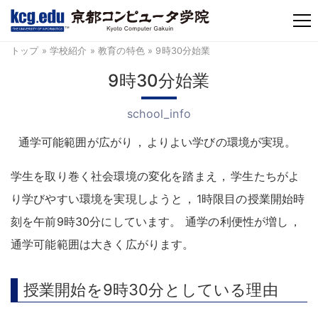
TM
トップ
»
学校紹介
»
教育の特色
» 9時30分始業
9時30分始業
school_info
通学可能範囲が広がり
，
よりよい学びの環境が実現
。
学生を取り巻く社会環境の変化を踏まえ
，
学生たちがよ
り学びやすい環境を実現しようと
，
1時限目の授業開始時
刻を午前9時30分にしています
。
通学の利便性が増し
，
通学可能範囲は大きく広がります
。
授業開始を9時30分としている理由