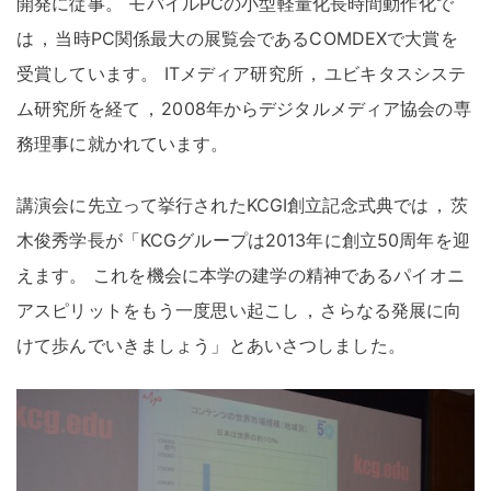
開発に従事
。
モバイルPCの小型軽量化長時間動作化で
は
，
当時PC関係最大の展覧会であるCOMDEXで大賞を
受賞しています
。
ITメディア研究所
，
ユビキタスシステ
ム研究所を経て
，
2008年からデジタルメディア協会の専
務理事に就かれています
。
講演会に先立って挙行されたKCGI創立記念式典では
，
茨
木俊秀学長が「KCGグループは2013年に創立50周年を迎
えます
。
これを機会に本学の建学の精神であるパイオニ
アスピリットをもう一度思い起こし
，
さらなる発展に向
けて歩んでいきましょう」とあいさつしました
。