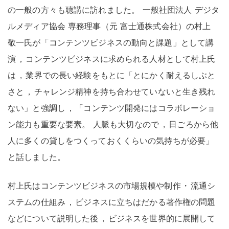
の一般の方々も聴講に訪れました
。
一般社団法人 デジタ
ルメディア協会 専務理事（元 富士通株式会社）の村上
敬一氏が「コンテンツビジネスの動向と課題」として講
演
，
コンテンツビジネスに求められる人材として村上氏
は
，
業界での長い経験をもとに「とにかく耐えるしぶと
さと
，
チャレンジ精神を持ち合わせていないと生き残れ
ない」と強調し
，
「コンテンツ開発にはコラボレーショ
ン能力も重要な要素
。
人脈も大切なので
，
日ごろから他
人に多くの貸しをつくっておくくらいの気持ちが必要」
と話しました
。
村上氏はコンテンツビジネスの市場規模や制作
・
流通シ
ステムの仕組み
，
ビジネスに立ちはだかる著作権の問題
などについて説明した後
，
ビジネスを世界的に展開して