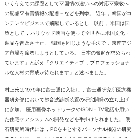
いくうえでの課題として▽国情の違いへの対応▽宗教へ
の配慮▽有害情報の配慮－などを列挙
。
近年
，
韓国がコ
ンテンツビジネスで飛躍しているとし「以前
，
米国は国
策として
，
ハリウッド映画を使って全世界に米国文化
・
製品を普及させた
。
韓国も同じような手法で
，
東南アジ
ア市場を席巻しようとしている
。
日本の奮起が求められ
ています」と訴え「クリエイティブ
，
プロフェッショナ
ルな人材の育成が待たれます」と述べました
。
村上氏は1979年に富士通に入社し
，
富士通研究所医療機
器研究部において超音波診断装置の研究開発の立ち上げ
に参加
。
医用画像ネットワークやISDN－TV電話を用い
た住宅ケアシステムの開発などを手掛けられました
。
明
石研究所時代には
，
PCを主とするパーソナル機器の研究