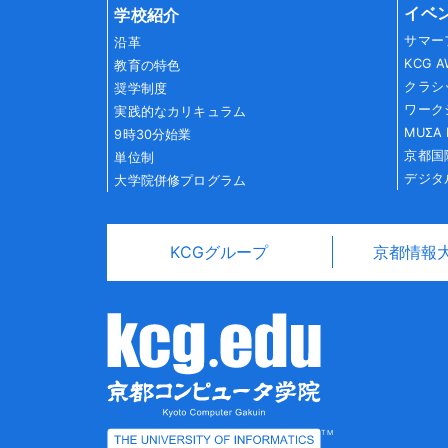
イベ
学校紹介
サマー
沿革
KCG 
教育の特色
クラシ
奨学制度
ワーク
実践的なカリキュラム
MUΣA 
9時30分始業
京都国
単位制
デジタ
大学院併修プログラム
KCGグループ
京都情報
TM