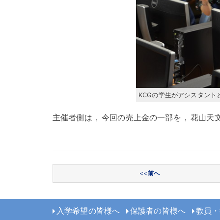
KCGの学生がアシスタント
主催者側は
，
今回の売上金の一部を
，
花山天
投稿ナビゲーション
<<
前へ
入学希望の皆様へ
保護者の皆様へ
教員・