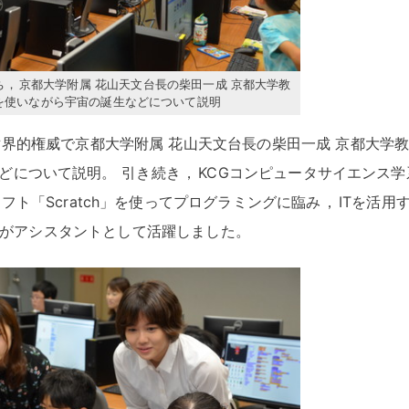
ち
，
京都大学附属 花山天文台長の柴田一成 京都大学教
を使いながら宇宙の誕生などについて説明
界的権威で京都大学附属 花山天文台長の柴田一成 京都大学
どについて説明
。
引き続き
，
KCGコンピュータサイエンス学
フト「Scratch」を使ってプログラミングに臨み
，
ITを活用
人がアシスタントとして活躍しました
。