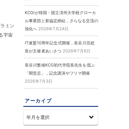
KCGIが韓国・国立済州大学校グローカ
ル事業団と新協定締結，さらなる交流の
グラミン
強化へ
2026年7月24日
る宇宙
IT連盟10周年記念式開催，長谷川亘総
長が主催者あいさつ
2026年7月6日
長谷川繁雄KCG初代学院長先生を偲ぶ
「閑堂忌」，記念講演やフリマ開催
2026年7月3日
アーカイブ