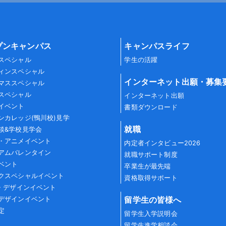
プンキャンパス
キャンパスライフ
スペシャル
学生の活躍
ィンスペシャル
インターネット出願・募集
マススペシャル
スペシャル
インターネット出願
イベント
書類ダウンロード
ンカレッジ(鴨川校)見学
就職
談&学校見学会
・アニメイベント
内定者インタビュー2026
アムバレンタイン
就職サポート制度
ベント
卒業生が最先端
クスペシャルイベント
資格取得サポート
G・デザインイベント
留学生の皆様へ
デザインイベント
定
留学生入学説明会
留学生進学相談会