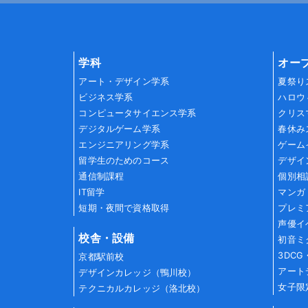
学科
オー
アート・デザイン学系
夏祭り
ビジネス学系
ハロウ
コンピュータサイエンス学系
クリス
デジタルゲーム学系
春休み
エンジニアリング学系
ゲーム
留学生のためのコース
デザイ
通信制課程
個別相
IT留学
マンガ
短期・夜間で資格取得
プレミ
声優イ
校舎・設備
初音ミ
3DC
京都駅前校
アート
デザインカレッジ（鴨川校）
女子限
テクニカルカレッジ（洛北校）