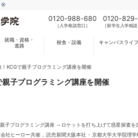
す
0120-988-680
0120-829
［入学相談窓口］
［留学生入学相談
就職・資格・
校舎・設備
キャンパスライ
進路
検！KCGで親子プログラミング講座を開催
で親子プログラミング講座を開催
「親子プログラミング講座 ～ロケットを打ち上げて惑星探査を
式会社ヒーロー共催
，
読売新聞大阪本社
・
京都大学大学院理学