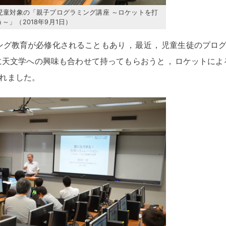
児童対象の「親子プログラミング講座 ～ロケットを打
」（2018年9月1日）
ミング教育が必修化されることもあり
，
最近
，
児童生徒のプロ
に天文学への興味も合わせて持ってもらおうと
，
ロケットによ
れました
。