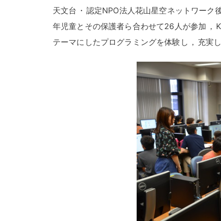
天文台
・
認定NPO法人花山星空ネットワーク後援
年児童とその保護者ら合わせて26人が参加
，
テーマにしたプログラミングを体験し
，
充実