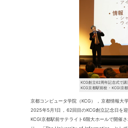
KCG創立62周年記念式で講
KCG京都駅前校
・
KCGI
京都コンピュータ学院（KCG）
，
京都情報大学
2025年5月1日
，
62回目のKCG創立記念日を
KCGI京都駅前サテライト6階大ホールで開催