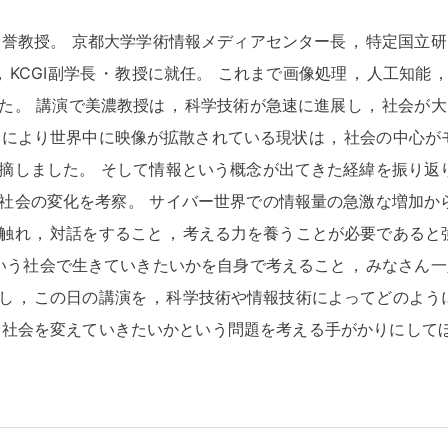
名誉教授
。
京都大学学術情報メディアセンター長
，
特定国立研
，
KCGI副学長
・
教授に就任
。
これまで画像処理
，
人工知能
た
。
講演で美濃教授は
，
科学技術が急速に進展し
，
社会が大
ンにより世界中に映像が拡散されている現状は
，
社会の中心が
摘しました
。
そして情報という概念が出てきた経緯を振り返
社会の変化を考察
。
サイバー世界での情報量の急激な増加か
触れ
，
対話をすること
，
考える力を養うことが必要であると
いう社会で生きていきたいかを自身で考えること
，
みなさん一
し
，
この日の講演を
，
科学技術や情報技術によってどのよう
に社会を変えていきたいかという問題を考える手がかりにして