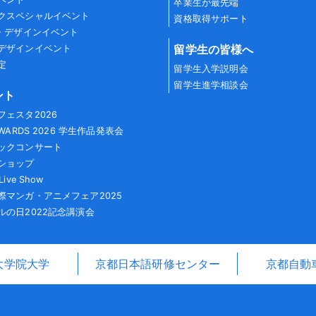
卒業生が最先端
クスペシャルイベント
資格取得サポート
G・デザインイベント
留学生の皆様へ
デザインイベント
定
留学生入学説明会
留学生進学相談会
ント
フェスタ2026
AWARDS 2026 学生作品発表会
ックコンサート
ショップ
Live Show
際マンガ・アニメフェア2025
ルの日2022記念講演会
大学院大学
京都日本語研修センター
京都自動