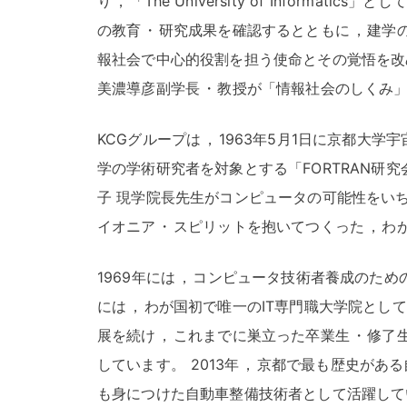
り
，
「The University of Informat
の教育
・
研究成果を確認するとともに
，
建学
報社会で中心的役割を担う使命とその覚悟を改
美濃導彦副学長
・
教授が「情報社会のしくみ
KCGグループは
，
1963年5月1日に京都大
学の学術研究者を対象とする「FORTRAN研
子 現学院長先生がコンピュータの可能性をい
イオニア
・
スピリットを抱いてつくった
，
わ
1969年には
，
コンピュータ技術者養成のため
には
，
わが国初で唯一のIT専門職大学院として
展を続け
，
これまでに巣立った卒業生
・
修了
しています
。
2013年
，
京都で最も歴史がある
も身につけた自動車整備技術者として活躍して