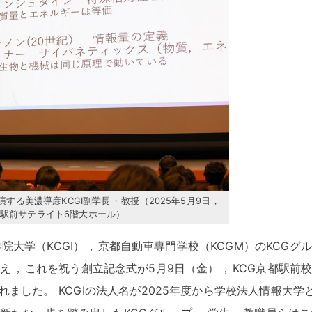
演する美濃導彦KCGI副学長
・
教授（2025年5月9日
，
京都駅前サテライト6階大ホール）
院大学（KCGI）
，
京都自動車専門学校（KCGM）のKCGグ
迎え
，
これを祝う創立記念式が5月9日（金）
，
KCG京都駅前
されました
。
KCGIの法人名が2025年度から学校法人情報大学