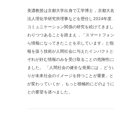
美濃教授は京都大学出身で工学博士
，
京都大
法人理化学研究所理事などを歴任し2024年度
コミュニケーション関係の研究を続けてきまし
わりつつあることを踏まえ
，
「スマートフォ
ら情報になってきたことを示しています」と指
報を扱う技術が人間社会に与えたインパクトと
ぞれが好む情報のみを受け取ることの危険性に
ました
。
「人間社会の健全な発展には
，
どう
りが未来社会のイメージを持つことが重要」と
が変わっていくか
，
もっと積極的にどのよう
との要望を述べました
。