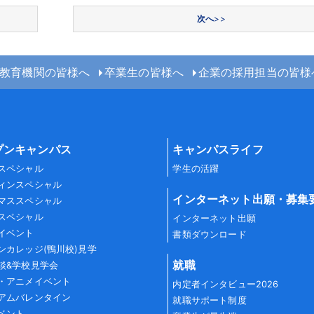
次へ
>>
教育機関の皆様へ
卒業生の皆様へ
企業の採用担当の皆様
プンキャンパス
キャンパスライフ
スペシャル
学生の活躍
ィンスペシャル
インターネット出願・募集
マススペシャル
スペシャル
インターネット出願
イベント
書類ダウンロード
ンカレッジ(鴨川校)見学
就職
談&学校見学会
・アニメイベント
内定者インタビュー2026
アムバレンタイン
就職サポート制度
ベント