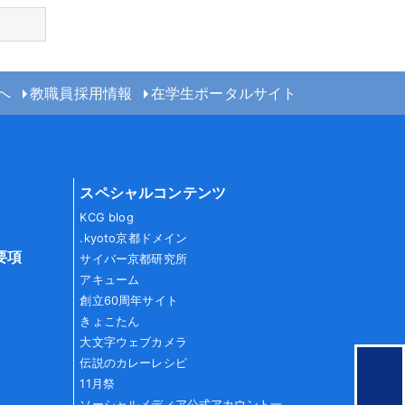
へ
教職員採用情報
在学生ポータルサイト
スペシャルコンテンツ
KCG blog
.kyoto京都ドメイン
要項
サイバー京都研究所
アキューム
創立60周年サイト
きょこたん
大文字ウェブカメラ
伝説のカレーレシピ
11月祭
ソーシャルメディア公式アカウント一