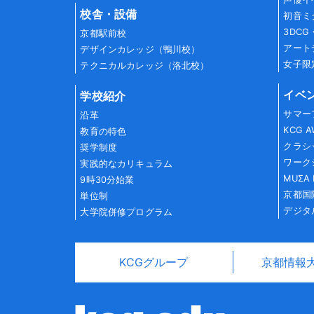
校舎・設備
初音ミ
3DC
京都駅前校
アート
デザインカレッジ（鴨川校）
女子限
テクニカルカレッジ（洛北校）
イベ
学校紹介
サマー
沿革
KCG 
教育の特色
クラシ
奨学制度
ワーク
実践的なカリキュラム
MUΣA 
9時30分始業
京都国
単位制
デジタ
大学院併修プログラム
KCGグループ
京都情報