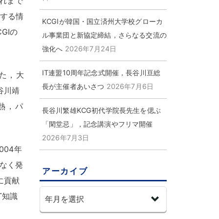
れまで
する情
KCGIが韓国・国立済州大学校グローカ
CGIの
ル事業団と新協定締結，さらなる交流の
強化へ
2026年7月24日
IT連盟10周年記念式開催，長谷川亘総
た
，
大
長が主催者あいさつ
2026年7月6日
谷川靖
熱
，
パ
長谷川繁雄KCG初代学院長先生を偲ぶ
「閑堂忌」，記念講演やフリマ開催
2026年7月3日
004年
なく発
アーカイブ
に貢献
T知識