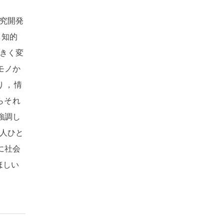
究開発
，
知的
きく変
モノか
り
，
情
らそれ
強調し
人ひと
に社会
ほしい