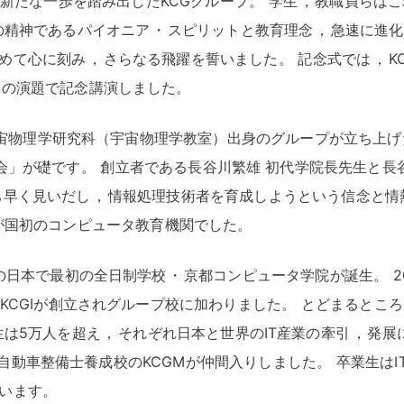
ics」として新たな一歩を踏み出したKCGグループ
。
学生
，
教職員らはこ
の精神であるパイオニア
・
スピリットと教育理念
，
急速に進化
めて心に刻み
，
さらなる飛躍を誓いました
。
記念式では
，
K
」の演題で記念講演しました
。
学宇宙物理学研究科（宇宙物理学教室）出身のグループが立ち上げ
究会」が礎です
。
創立者である長谷川繁雄 初代学院長先生と長
ち早く見いだし
，
情報処理技術者を育成しようという信念と情
が国初のコンピュータ教育機関でした
。
の日本で最初の全日制学校
・
京都コンピュータ学院が誕生
。
2
KCGIが創立されグループ校に加わりました
。
とどまるところ
生は5万人を超え
，
それぞれ日本と世界のIT産業の牽引
，
発展
自動車整備士養成校のKCGMが仲間入りしました
。
卒業生はI
います
。