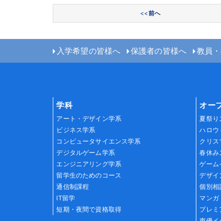
投稿ナビゲーション
<<
前へ
入学希望の皆様へ
保護者の皆様へ
教員・
学科
オー
アート・デザイン学系
夏祭り
ビジネス学系
ハロウ
コンピュータサイエンス学系
クリス
デジタルゲーム学系
春休み
エンジニアリング学系
ゲーム
留学生のためのコース
デザイ
通信制課程
個別相
IT留学
マンガ
短期・夜間で資格取得
プレミ
声優イ