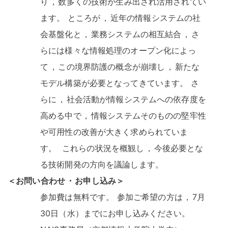
り
，
数多くの技術が生み出され活用されてい
ます
。
ところが
，
近年の情報システムの社
会基盤化と
，
業務システムの相互結合
，
さ
らには様々な情報処理のオープン化によっ
て
，
この境界防護の概念が崩壊し
，
新たな
モデル構築が必要となってきています
。
さ
らに
，
社会活動が情報システムへの依存度を
高める中で
，
情報システムそのものの堅牢性
や可用性の改善が大きく求められていま
す
。
これらの状況を概観し
，
今後必要とな
る技術開発の方向を議論します
。
＜お問い合わせ
・
お申し込み＞
参加費は無料です
。
参加ご希望の方は
，
7月
30日（水）までにお申し込みください
。