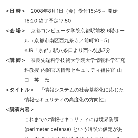
＜日 時＞
2008年8月1日（金）受付15:45～ 開始
16:20 終了予定17:50
＜会 場＞
京都コンピュータ学院京都駅前校 6階ホー
ル（京都市南区西九条寺ノ前町10－5）
※JR「京都」駅八条口より西へ徒歩7分
＜講 師＞
奈良先端科学技術大学院大学情報科学研究
科教授 内閣官房情報セキュリティ補佐官 山
口 英 氏
＜タイトル＞
「情報システムの社会基盤化に応じた
情報セキュリティの高度化の方向性」
＜講演内容＞
これまでの情報セキュリティには境界防護
(perimeter defense) という暗黙の仮定があ