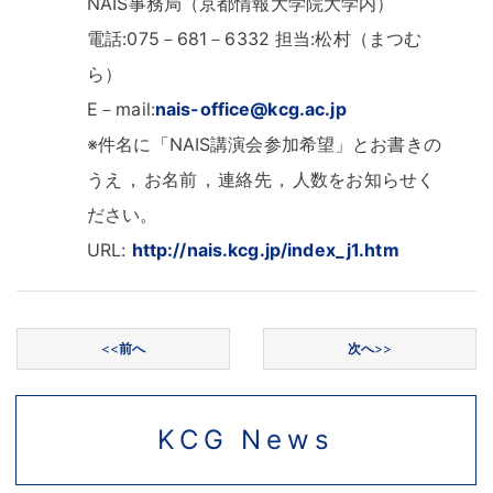
NAIS事務局（京都情報大学院大学内）
電話:075－681－6332 担当:松村（まつむ
ら）
E－mail:
nais-office@kcg.ac.jp
※件名に「NAIS講演会参加希望」とお書きの
うえ
，
お名前
，
連絡先
，
人数をお知らせく
ださい
。
URL:
http://nais.kcg.jp/index_j1.htm
投稿ナビゲーション
<<
前へ
次へ
>>
KCG News