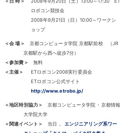
＜日 時＞
2008年9月20日（土）13:00～17:30 ET
ロボコン競技会
2008年9月21日（日）10:00～ワークシ
ョップ
＜会 場＞
京都コンピュータ学院 京都駅前校 （JR
京都駅から西へ徒歩7分）
＜参加費＞
無料
＜主催＞
ETロボコン2008実行委員会
ETロボコン公式サイト
http://www.etrobo.jp/
＜地区特別協力＞
京都コンピュータ学院
・
京都情報
大学院大学
＜関連イベント＞
当日
，
エンジニアリング系ワー