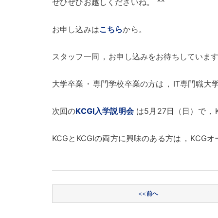
ぜひぜひお越しくださいね
。
^^
お申し込みは
こちら
から
。
スタッフ一同
，
お申し込みをお待ちしていま
大学卒業
・
専門学校卒業の方は
，
IT専門職大
次回の
KCGI入学説明会
は5月27日（日）で
，
KCGとKCGIの両方に興味のある方は
，
KCG
投稿ナビゲーション
<<
前へ