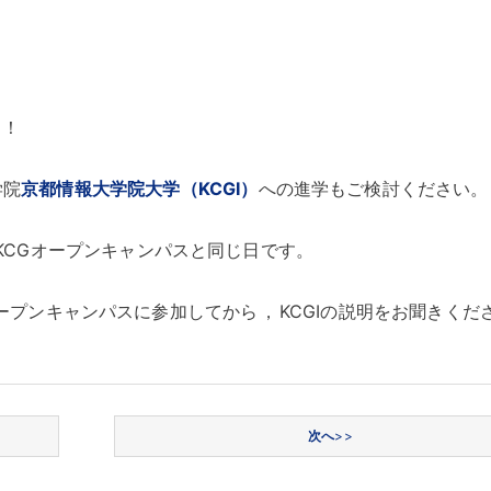
す
！
学院
京都情報大学院大学（KCGI）
への進学もご検討ください
。
KCGオープンキャンパスと同じ日です
。
オープンキャンパスに参加してから
，
KCGIの説明をお聞きくだ
次へ
>>