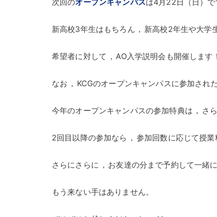
次回の
オープンキャンパス
は4月22日（日）で
新高校3年生はもちろん
，
新高校2年生や大学
希望者に対して
，
AO入学説明会も開催します
なお
，
KCGのオープンキャンパスに参加され
今年のオープンキャンパスの参加特典は
，
さ
2回目以降の参加なら
，
参加回数に応じて授業
さらにさらに
，
お友達の分まで予約して一緒
もう来ない手はありません
。