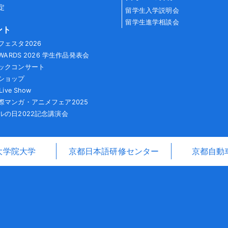
定
留学生入学説明会
留学生進学相談会
ント
フェスタ2026
AWARDS 2026 学生作品発表会
ックコンサート
ショップ
Live Show
際マンガ・アニメフェア2025
ルの日2022記念講演会
大学院大学
京都日本語研修センター
京都自動