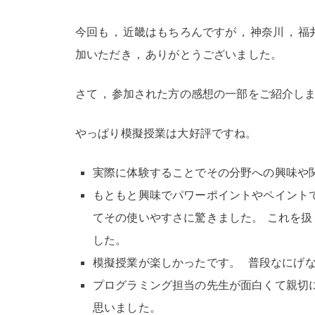
今回も
，
近畿はもちろんですが
，
神奈川
，
福
加いただき
，
ありがとうございました
。
さて
，
参加された方の感想の一部をご紹介し
やっぱり模擬授業は大好評ですね
。
実際に体験することでその分野への興味や
もともと興味でパワーポイントやペイント
てその使いやすさに驚きました
。
これを扱
した
。
模擬授業が楽しかったです
。
普段なにげな
プログラミング担当の先生が面白くて親切
思いました
。