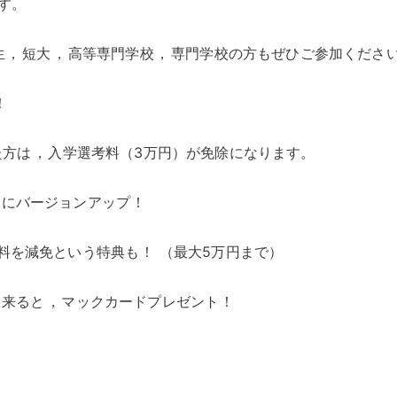
す
。
生
，
短大
，
高等専門学校
，
専門学校の方もぜひご参加くださ
！
た方は
，
入学選考料（3万円）が免除になります
。
らにバージョンアップ
！
料を減免という特典も
！
（最大5万円まで）
に来ると
，
マックカードプレゼント
！