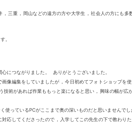
井
，
三重
，
岡山などの遠方の方や大学生
，
社会人の方にも多
ます
。
関心につながりました
。
ありがとうございました
。
で画像編集をしていましたが
，
今日初めてフォトショップを使
う技術があれば作業ももっと楽になると思い
，
興味の幅が広
く使っているPCがここまで奥の深いものだと思いませんでし
に対応してくださったので
，
入学してこの先生の下で教わりた