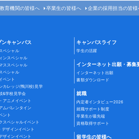
教育機関の皆様へ
卒業生の皆様へ
企業の採用担当の皆様
プンキャンパス
キャンパスライフ
スペシャル
学生の活躍
ィンスペシャル
インターネット出願・募集
マススペシャル
スペシャル
インターネット出願
イベント
書類ダウンロード
ンカレッジ(鴨川校)見学
就職
談&学校見学会
・アニメイベント
内定者インタビュー2026
アムバレンタイン
就職サポート制度
ベント
卒業生が最先端
クスペシャルイベント
資格取得サポート
G・デザインイベント
留学生の皆様へ
デザインイベント