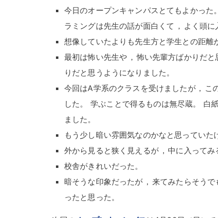
今日のオープンキャンパスとてもよかった
ラミングは先生の話が面白くて
，
よく頭に
想像していたよりも先生方と学生との距離
最初は怖い先生や
，
怖い先輩方ばかりだと
りだと思うようになりました
。
今回はA学系のクラスを受けましたが
，
こ
した
。
学ぶことで得るものは無尽蔵
。
白
ました
。
もう少し暗い雰囲気なのかなと思っていた
外から見ると狭く見えるが
，
中に入ってみ
校舎がきれいだった
。
暗そうな印象だったが
，
来てみたらそうで
ったと思った
。