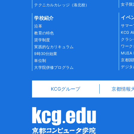
女子限
テクニカルカレッジ（洛北校）
イベ
学校紹介
サマー
沿革
KCG 
教育の特色
クラシ
奨学制度
ワーク
実践的なカリキュラム
MUΣA 
9時30分始業
京都国
単位制
デジタ
大学院併修プログラム
KCGグループ
京都情報