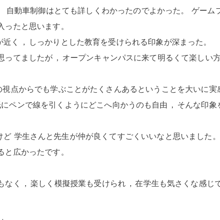
。
自動車制御はとても詳しくわかったのでよかった
。
ゲーム
入ったと思います
。
が近く
，
しっかりとした教育を受けられる印象が深まった
。
思ってましたが
，
オープンキャンパスに来て明るくて楽しい
の視点からでも学ぶことがたくさんあるということを大いに実
紙にペンで線を引くようにどこへ向かうのも自由
，
そんな印象
けど 学生さんと先生が仲が良くてすごくいいなと思いました
ると広かったです
。
もなく
，
楽しく模擬授業も受けられ
，
在学生も気さくな感じ