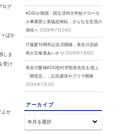
プログ
KCGIが韓国・国立済州大学校グローカ
ル事業団と新協定締結，さらなる交流の
強化へ
2026年7月24日
方々ばか
IT連盟10周年記念式開催，長谷川亘総
長が主催者あいさつ
2026年7月6日
感しま
を受け
長谷川繁雄KCG初代学院長先生を偲ぶ
「閑堂忌」，記念講演やフリマ開催
。
2026年7月3日
アーカイブ
でよか