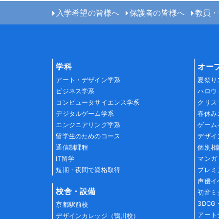
入学希望の皆様へ
保護者の皆様へ
教員・
学科
オー
アート・デザイン学系
夏祭り
ビジネス学系
ハロウ
コンピュータサイエンス学系
クリス
デジタルゲーム学系
春休み
エンジニアリング学系
ゲーム
留学生のためのコース
デザイ
通信制課程
個別相
IT留学
マンガ
短期・夜間で資格取得
プレミ
声優イ
校舎・設備
初音ミ
3DC
京都駅前校
アート
デザインカレッジ（鴨川校）