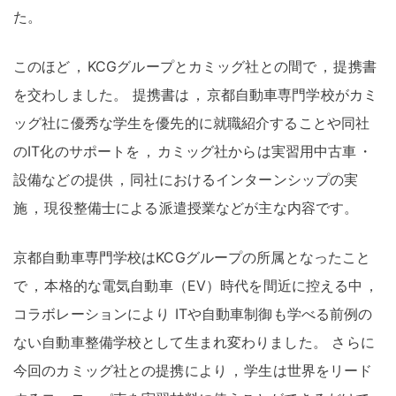
た
。
このほど
，
KCGグループとカミッグ社との間で
，
提携書
を交わしました
。
提携書は
，
京都自動車専門学校がカミ
ッグ社に優秀な学生を優先的に就職紹介することや同社
のIT化のサポートを
，
カミッグ社からは実習用中古車
・
設備などの提供
，
同社におけるインターンシップの実
施
，
現役整備士による派遣授業などが主な内容です
。
京都自動車専門学校はKCGグループの所属となったこと
で
，
本格的な電気自動車（EV）時代を間近に控える中
，
コラボレーションにより ITや自動車制御も学べる前例の
ない自動車整備学校として生まれ変わりました
。
さらに
今回のカミッグ社との提携により
，
学生は世界をリード