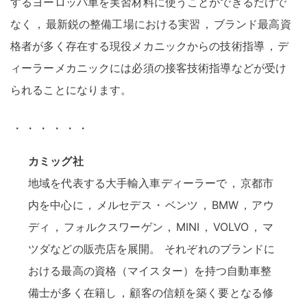
するヨーロッパ車を実習材料に使うことができるだけで
なく
，
最新鋭の整備工場における実習
，
ブランド最高資
格者が多く存在する現役メカニックからの技術指導
，
デ
ィーラーメカニックには必須の接客技術指導などが受け
られることになります
。
・
・
・
・
・
・
カミッグ社
地域を代表する大手輸入車ディーラーで
，
京都市
内を中心に
，
メルセデス
・
ベンツ
，
BMW
，
アウ
ディ
，
フォルクスワーゲン
，
MINI
，
VOLVO
，
マ
ツダなどの販売店を展開
。
それぞれのブランドに
おける最高の資格（マイスター）を持つ自動車整
備士が多く在籍し
，
顧客の信頼を築く要となる修