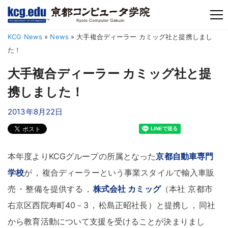
TM
KCG News
»
News
»
大手複合ディーラー カミッグ社と提携しまし
た！
大手複合ディーラー カミッグ社と提
携しました！
2013年8月22日
本年度よりKCGグループの所属となった
京都自動車専門
学校
が
，
複合ディーラーという事業スタイルで輸入車販
売
・
整備を提供する
，
株式会社 カミッグ
（本社 京都市
右京区西院寿町40－3
，
松島正昭社長）と提携し
，
同社
から教育活動について支援を受けることが決まりまし