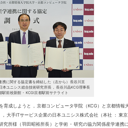
連携に関する協定書を締結した（左から）長谷川亘
日本ユニシス総合技術研究所長
，
長谷川晶KCG理事長
京都駅前校新館
・
KCGI京都駅前サテライト
材を育成しようと
，
京都コンピュータ学院（KCG）と京都情報
）
，
大手ITサービス企業の日本ユニシス株式会社（本社
：
東京
術研究所様（羽田昭裕所長）と学術
・
研究の協力関係産学連携