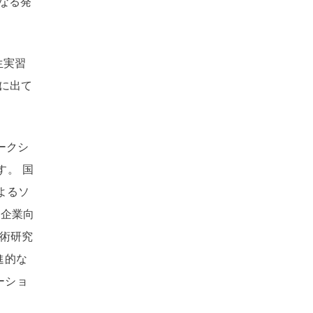
らなる発
生実習
に出て
ークシ
す
。
国
よるソ
企業向
術研究
進的な
ーショ