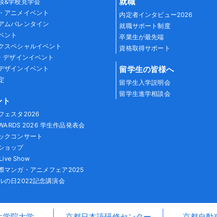
就職
談&学校見学会
・アニメイベント
内定者インタビュー2026
アムバレンタイン
就職サポート制度
ベント
卒業生が最先端
クスペシャルイベント
資格取得サポート
G・デザインイベント
留学生の皆様へ
デザインイベント
定
留学生入学説明会
留学生進学相談会
ント
フェスタ2026
AWARDS 2026 学生作品発表会
ックコンサート
ショップ
Live Show
際マンガ・アニメフェア2025
ルの日2022記念講演会
大学院大学
京都日本語研修センター
京都自動