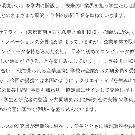
来環境ラボ」を学内に開設し
，
未来のIT業界を担う学生たちは
員とのさまざまな研究
・
学術の共同作業を重ねていきます
。
前サテライト（京都市南区西九条寺ノ前町10-5）で締結式があ
てイノベーションの必要性が高まっていますが
，
企業単体で取
コンピュータを持ち込んだ会社
。
日本で初めてコンピュータ教
新しい活動ができることを楽しみにしています」
，
長谷川亘KC
き合い
。
他で見られる産学連携は学校が企業からの研究員を受
が
，
今回の提携では米国のように
，
クリエイティブを生み出
CGの長谷川晶理事長も加わり
，
協定書にサインして交換し握手
・
学生と研究者の交流 ▽共同研究および研究会の実施 ▽学術
者の合意に基づく活動－を盛り込んでいます
。
ニシスの研究員が定期的に駐在し
，
学生とともに特別講座や共