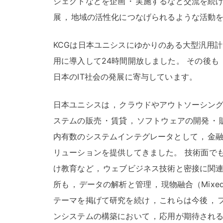
ジェクトなどを企画
・
実施するなど交流を続
展
，
地域の活性化につなげられるような活動
KCGは日本ユニシスにゆかりのある大型汎用計算機
用に導入して24時間開放しました
。
その後も
日本のIT社会の発展に寄与しています
。
日本ユニシスは
，
クラウドやアウトソーシン
ステムの販売
・
賃貸
，
ソフトウェアの開発
・
内有数のシステムインテグレータとして
，
金
リューションを提供してきました
。
技術面で
け教育など
，
ウェブビジネス技術と密接に関
所も
，
データの解析と管理
，
現物融合（Mixed 
テーマを掲げて研究を続け
，
これらは今後
，
ンシステムの構築において
，
応用が期待され