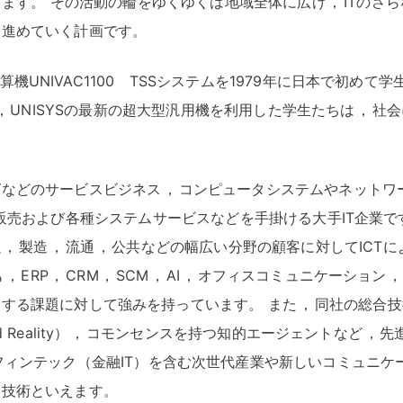
けます
。
その活動の輪をゆくゆくは地域全体に広げ
，
ITのさ
を進めていく計画です
。
UNIVAC1100 TSSシステムを1979年に日本で初めて学
，
UNISYSの最新の超大型汎用機を利用した学生たちは
，
社会
グなどのサービスビジネス
，
コンピュータシステムやネットワ
販売および各種システムサービスなどを手掛ける大手IT企業で
融
，
製造
，
流通
，
公共などの幅広い分野の顧客に対してICTに
も
，
ERP
，
CRM
，
SCM
，
AI
，
オフィスコミュニケーション
，
連する課題に対して強みを持っています
。
また
，
同社の総合技
Reality）
，
コモンセンスを持つ知的エージェントなど
，
先
フィンテック（金融IT）を含む次世代産業や新しいコミュニケ
る技術といえます
。