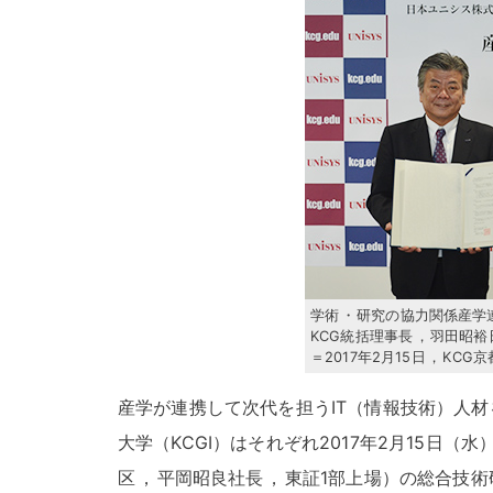
学術
・
研究の協力関係産学
KCG統括理事長
，
羽田昭裕
＝2017年2月15日
，
KCG
産学が連携して次代を担うIT（情報技術）人
大学（KCGI）はそれぞれ2017年2月15日（水
区
，
平岡昭良社長
，
東証1部上場）の総合技