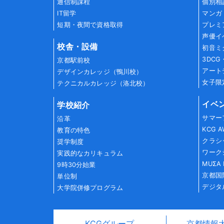
通信制課程
個別相
IT留学
マンガ
短期・夜間で資格取得
プレミ
声優イ
校舎・設備
初音ミ
3DC
京都駅前校
アート
デザインカレッジ（鴨川校）
女子限
テクニカルカレッジ（洛北校）
イベ
学校紹介
サマー
沿革
KCG 
教育の特色
クラシ
奨学制度
ワーク
実践的なカリキュラム
MUΣA 
9時30分始業
京都国
単位制
デジタ
大学院併修プログラム
KCGグループ
京都情報