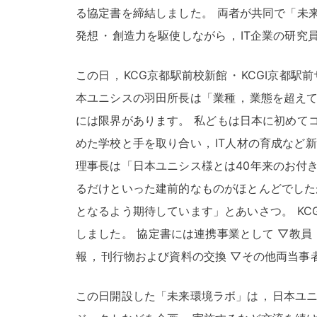
る協定書を締結しました
。
両者が共同で「未
発想
・
創造力を駆使しながら
，
IT企業の研究
この日
，
KCG京都駅前校新館
・
KCGI京都駅
本ユニシスの羽田所長は「業種
，
業態を超え
には限界があります
。
私どもは日本に初めて
めた学校と手を取り合い
，
IT人材の育成など
理事長は「日本ユニシス様とは40年来のお付
るだけといった建前的なものがほとんどでした
となるよう期待しています」とあいさつ
。
K
しました
。
協定書には連携事業として ▽教員
報
，
刊行物および資料の交換 ▽その他両当事
この日開設した「未来環境ラボ」は
，
日本ユ