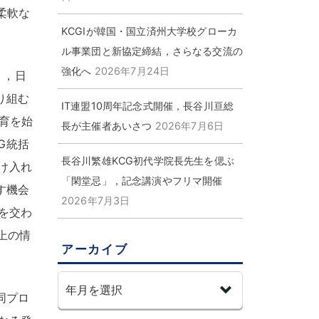
柔軟な
KCGIが韓国・国立済州大学校グローカ
ル事業団と新協定締結，さらなる交流の
強化へ
2026年7月24日
り
，
日
り組む
IT連盟10周年記念式開催，長谷川亘総
育を始
長が主催者あいさつ
2026年7月6日
G統括
長谷川繁雄KCG初代学院長先生を偲ぶ
け入れ
「閑堂忌」，記念講演やフリマ開催
す機会
2026年7月3日
を交わ
上の情
アーカイブ
同プロ