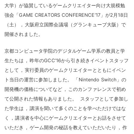
大学）が協賛しているゲームクリエイター向け大規模勉
強会「GAME CREATORS CONFERENCE’17」が2月18日
（土）
，
大阪府立国際会議場（グランキューブ大阪）で
開催されました
。
京都コンピュータ学院のデジタルゲーム学系の教員と学
生たちは
，
昨年のGCC’16から引き続きイベントスタッフ
として
，
実行委員のゲームクリエイターとともにイベン
ト当日の運営に参加しました
。
「Nintendo Switch」の
開発機の価格についてなど
，
このカンファレンスで初め
て公開された情報もありました
。
スタッフとして参加し
た学生は
，
講演を聞いて多くのことを学べただけではな
く
，
講演者を中心にゲームクリエイターとお話をさせて
いただき
，
ゲーム開発の秘話を教えていただいたり
，
作