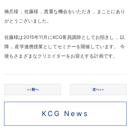
橋爪様
，
佐藤様
，
貴重な機会をいただき
，
まことにあり
がとうございました
。
佐藤様は2015年11月にKCG客員講師としてお招きし
，
以
降
，
産学連携授業としてセミナーを開催しています
。
今
後もさまざまなクリエイターをお迎えする計画です
。
投稿ナビゲーション
<<
前へ
次へ
>>
KCG News