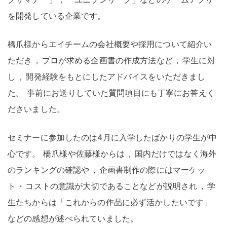
を開発している企業です
。
橋爪様からエイチームの会社概要や採用について紹介い
ただき
，
プロが求める企画書の作成方法など
，
学生に対
し
，
開発経験をもとにしたアドバイスをいただきまし
た
。
事前にお送りしていた質問項目にも丁寧にお答えく
ださいました
。
セミナーに参加したのは4月に入学したばかりの学生が中
心です
。
橋爪様や佐藤様からは
，
国内だけではなく海外
のランキングの確認や
，
企画書制作の際にはマーケッ
ト
・
コストの意識が大切であることなどが説明され
，
学
生たちからは「これからの作品に必ず活かしたいです」
などの感想が述べられていました
。