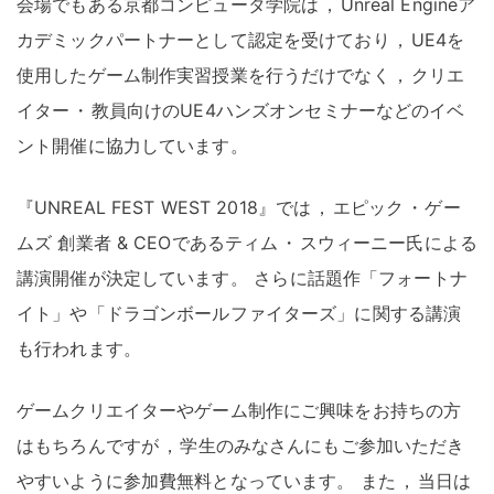
会場でもある京都コンピュータ学院は
，
Unreal Engineア
カデミックパートナーとして認定を受けており
，
UE4を
使用したゲーム制作実習授業を行うだけでなく
，
クリエ
イター
・
教員向けのUE4ハンズオンセミナーなどのイベ
ント開催に協力しています
。
『UNREAL FEST WEST 2018』では
，
エピック
・
ゲー
ムズ 創業者 & CEOであるティム
・
スウィーニー氏による
講演開催が決定しています
。
さらに話題作「フォートナ
イト」や「ドラゴンボールファイターズ」に関する講演
も行われます
。
ゲームクリエイターやゲーム制作にご興味をお持ちの方
はもちろんですが
，
学生のみなさんにもご参加いただき
やすいように参加費無料となっています
。
また
，
当日は