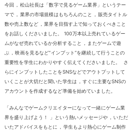
今回
，
松山社長は「数字で見るゲーム業界」というテー
マで
，
業界の市場規模はもちろんのこと
，
販売タイトル
数や売上数など
，
業界を目指す上で知っておくべきこと
をお話しくださいました
。
100万本以上売れているゲー
ムがなぜ売れているか分析すること
，
またゲームで遊
ぶ
，
映画を見るなど“インプット”を継続して行うことの
重要性を学生にわかりやすく伝えてくださいました
。
さ
らにインプットしたことをSNSなどでアウトプットして
いくことが大切だと聞いた学生は
，
すぐに主要なSNSの
アカウントを作成するなど準備を始めていました
。
「みんなでゲームクリエイターになって一緒にゲーム業
界を盛り上げよう
！
」という熱いメッセージや
，
いただ
いたアドバイスをもとに
，
学生もより熱心にゲーム制作