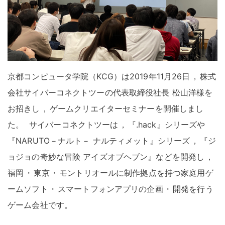
京都コンピュータ学院（KCG）は2019年11月26日
，
株式
会社サイバーコネクトツーの代表取締役社長 松山洋様を
お招きし
，
ゲームクリエイターセミナーを開催しまし
た
。
サイバーコネクトツーは
，
『.hack』シリーズや
『NARUTO－ナルト－ ナルティメット』シリーズ
，
『ジ
ョジョの奇妙な冒険 アイズオブヘブン』などを開発し
，
福岡
・
東京
・
モントリオールに制作拠点を持つ家庭用ゲ
ームソフト
・
スマートフォンアプリの企画
・
開発を行う
ゲーム会社です
。