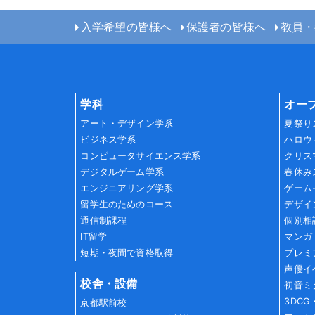
入学希望の皆様へ
保護者の皆様へ
教員・
学科
オー
アート・デザイン学系
夏祭り
ビジネス学系
ハロウ
コンピュータサイエンス学系
クリス
デジタルゲーム学系
春休み
エンジニアリング学系
ゲーム
留学生のためのコース
デザイ
通信制課程
個別相
IT留学
マンガ
短期・夜間で資格取得
プレミ
声優イ
校舎・設備
初音ミ
3DC
京都駅前校