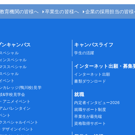
教育機関の皆様へ
卒業生の皆様へ
企業の採用担当の皆様
プンキャンパス
キャンパスライフ
スペシャル
学生の活躍
ィンスペシャル
インターネット出願・募集
マススペシャル
スペシャル
インターネット出願
イベント
書類ダウンロード
ンカレッジ(鴨川校)見学
就職
談&学校見学会
・アニメイベント
内定者インタビュー2026
アムバレンタイン
就職サポート制度
ベント
卒業生が最先端
クスペシャルイベント
資格取得サポート
G・デザインイベント