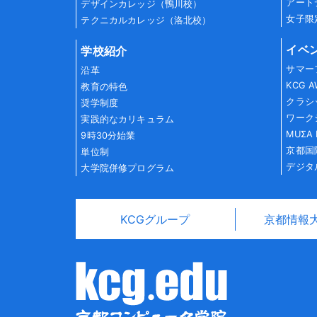
アート
デザインカレッジ（鴨川校）
女子限
テクニカルカレッジ（洛北校）
イベ
学校紹介
サマー
沿革
KCG 
教育の特色
クラシ
奨学制度
ワーク
実践的なカリキュラム
MUΣA 
9時30分始業
京都国
単位制
デジタ
大学院併修プログラム
KCGグループ
京都情報