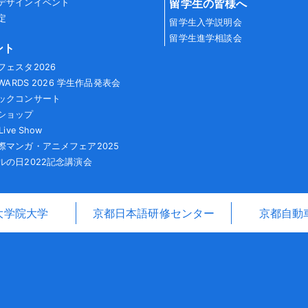
留学生の皆様へ
デザインイベント
定
留学生入学説明会
留学生進学相談会
ント
フェスタ2026
AWARDS 2026 学生作品発表会
ックコンサート
ショップ
Live Show
際マンガ・アニメフェア2025
ルの日2022記念講演会
大学院大学
京都日本語研修センター
京都自動