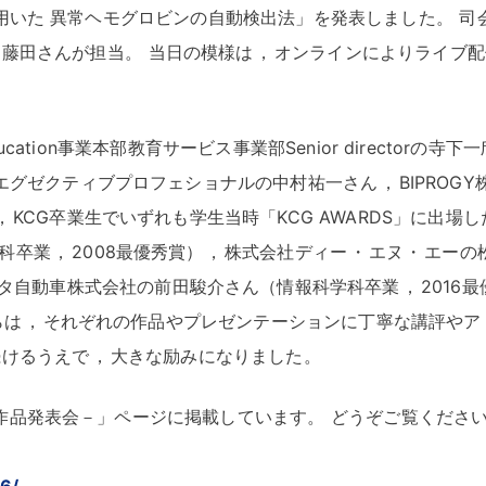
用いた 異常ヘモグロビンの自動検出法」を発表しました
。
司
と藤田さんが担当
。
当日の模様は
，
オンラインによりライブ配
Education事業本部教育サービス事業部Senior directorの寺下
 エグゼクティブプロフェショナルの中村祐一さん
，
BIPROG
，
KCG卒業生でいずれも学生当時「KCG AWARDS」に出場
科卒業
，
2008最優秀賞）
，
株式会社ディー
・
エヌ
・
エーの
タ自動車株式会社の前田駿介さん（情報科学科卒業
，
2016
らは
，
それぞれの作品やプレゼンテーションに丁寧な講評やア
続けるうえで
，
大きな励みになりました
。
－学生作品発表会－」ページに掲載しています
。
どうぞご覧くださ
26/