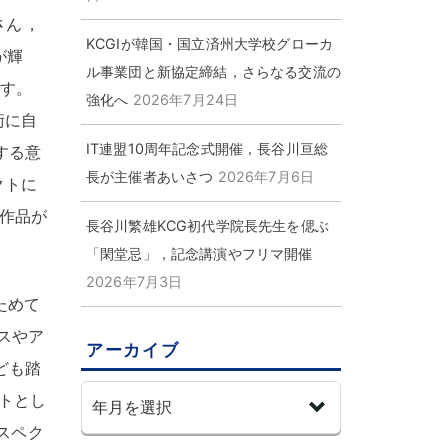
さん
，
KCGIが韓国・国立済州大学校グローカ
が輝
ル事業団と新協定締結，さらなる交流の
です
。
強化へ
2026年7月24日
術に自
IT連盟10周年記念式開催，長谷川亘総
する意
長が主催者あいさつ
2026年7月6日
クトに
作品が
長谷川繁雄KCG初代学院長先生を偲ぶ
「閑堂忌」，記念講演やフリマ開催
2026年7月3日
ためて
スやア
アーカイブ
ども踏
トとし
スペク