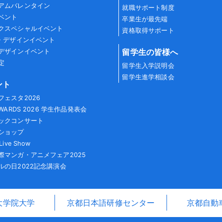
アムバレンタイン
就職サポート制度
ベント
卒業生が最先端
クスペシャルイベント
資格取得サポート
G・デザインイベント
留学生の皆様へ
デザインイベント
定
留学生入学説明会
留学生進学相談会
ント
フェスタ2026
AWARDS 2026 学生作品発表会
ックコンサート
ショップ
Live Show
際マンガ・アニメフェア2025
ルの日2022記念講演会
大学院大学
京都日本語研修センター
京都自動