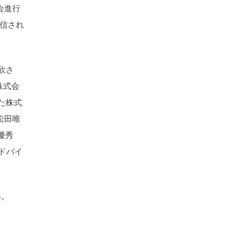
会進行
信され
一欣さ
Y株式会
した株式
松田唯
最優秀
ドバイ
い
。