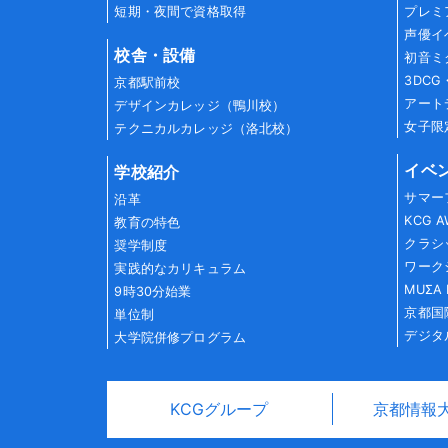
短期・夜間で資格取得
プレミ
声優イ
校舎・設備
初音ミ
3DC
京都駅前校
アート
デザインカレッジ（鴨川校）
女子限
テクニカルカレッジ（洛北校）
イベ
学校紹介
サマー
沿革
KCG 
教育の特色
クラシ
奨学制度
ワーク
実践的なカリキュラム
MUΣA 
9時30分始業
京都国
単位制
デジタ
大学院併修プログラム
KCGグループ
京都情報