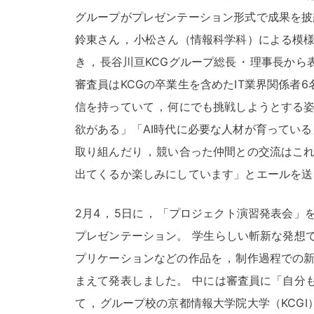
グループがプレゼンテーション形式で成果を披
鈴東さん
，
小松さん（情報科学科）による模様
き
，
長谷川亘KCGグループ総長
・
理事長から
審査員はKCGの卒業生を含めたIT業界関係者6
信を持っていて
，
何にでも挑戦しようとする
欲がある」「AI時代に必要な人材が育ってい
取り組んだり
，
競い合った仲間との交流はこ
出てくるか楽しみにしています」とエールを送
2月4
，
5日に
，
「プロジェクト演習発表会」
プレゼンテーション
。
学生らしい斬新な発想
プリケーションなどの作品を
，
制作過程での
まえて発表しました
。
中には審査員に「自分
て
，
グループ校の京都情報大学院大学（KCG