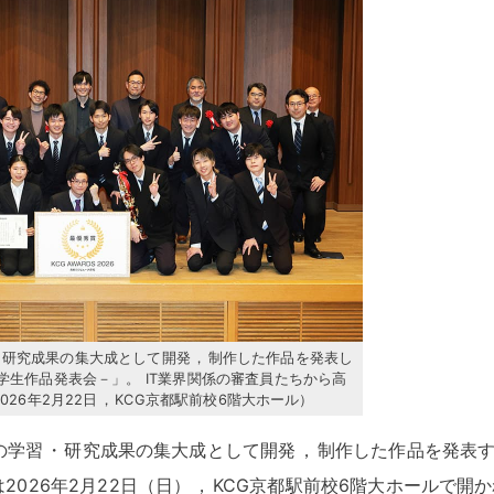
・
研究成果の集大成として開発
，
制作した作品を発表し
26－学生作品発表会－」
。
IT業界関係の審査員たちから高
26年2月22日
，
KCG京都駅前校6階大ホール）
の学習
・
研究成果の集大成として開発
，
制作した作品を発表
は2026年2月22日（日）
，
KCG京都駅前校6階大ホールで開か