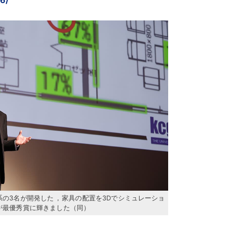
系の3名が開発した
，
家具の配置を3Dでシミュレーショ
が最優秀賞に輝きました（同）