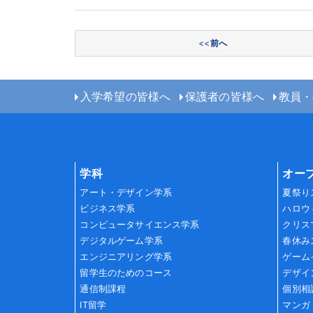
投稿ナビゲーション
<<
前へ
入学希望の皆様へ
保護者の皆様へ
教員・
学科
オー
アート・デザイン学系
夏祭り
ビジネス学系
ハロウ
コンピュータサイエンス学系
クリス
デジタルゲーム学系
春休み
エンジニアリング学系
ゲーム
留学生のためのコース
デザイ
通信制課程
個別相
IT留学
マンガ