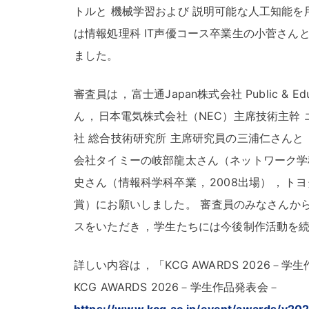
トルと 機械学習および 説明可能な人工知能を
は情報処理科 IT声優コース卒業生の小菅さん
ました
。
審査員は
，
富士通Japan株式会社 Public & 
ん
，
日本電気株式会社（NEC）主席技術主幹
社 総合技術研究所 主席研究員の三浦仁さんと
会社タイミーの岐部龍太さん（ネットワーク学
史さん（情報科学科卒業
，
2008出場）
，
トヨ
賞）にお願いしました
。
審査員のみなさんか
スをいただき
，
学生たちには今後制作活動を
詳しい内容は
，
「KCG AWARDS 2026
KCG AWARDS 2026－学生作品発表会－
https://www.kcg.ac.jp/event/awards/y20