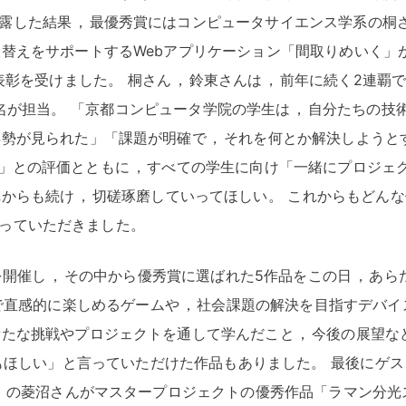
露した結果
，
最優秀賞にはコンピュータサイエンス学系の桐
替えをサポートするWebアプリケーション「間取りめいく」
表彰を受けました
。
桐さん
，
鈴東さんは
，
前年に続く2連覇
名が担当
。
「京都コンピュータ学院の学生は
，
自分たちの技
姿勢が見られた」「課題が明確で
，
それを何とか解決しようと
る」との評価とともに
，
すべての学生に向け「一緒にプロジェ
れからも続け
，
切磋琢磨していってほしい
。
これからもどんな
っていただきました
。
を開催し
，
その中から優秀賞に選ばれた5作品をこの日
，
あら
で直感的に楽しめるゲームや
，
社会課題の解決を目指すデバイ
新たな挑戦やプロジェクトを通して学んだこと
，
今後の展望な
もほしい」と言っていただけた作品もありました
。
最後にゲス
I）の菱沼さんがマスタープロジェクトの優秀作品「ラマン分光