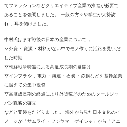
てファッションなどクリエイティブ産業の推進が必要で
あることを強調しました
。
一般の方々や学生が大勢訪
れ
，
耳を傾けました
。
中村氏はまず戦後の日本の産業について
，
▽外資
・
資源
・
材料がない中でモノ作りに活路を見いだ
した時期
▽朝鮮戦争特需による高度成長期の幕開け
▽インフラや
，
電力
・
海運
・
石炭
・
鉄鋼などを基幹産業
に据えての集中投資
▽高度成長期の終焉により外貨稼ぎのためのクールジャ
パン戦略の確立
などと変遷をたどりました
。
海外から見た日本文化のイ
メージが「サムライ
・
フジヤマ
・
ゲイシャ」から「アニ