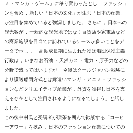
メ
・
マンガ
・
ゲーム」に移り変わったとし
，
ファッショ
ンを含め
，
新しい「日本の文化」が生む「日本の産業」
が注目を集めていると強調しました
。
さらに
，
日本への
観光客が
，
一般的な観光地ではなく百貨店や家電店など
の商業施設を目当てに訪れているケースが多いことをデ
ータで示し
，
「高度成長期に生まれた護送船団保護主義
行政は
，
いまなお石油
・
天然ガス
・
電力
・
原子力などの
分野で残ってはいますが
，
今後はクールジャパン戦略に
より護送船団方式とは縁遠いマンガ
・
アニメ
・
ファッシ
ョンなどクリエイティブ産業が
，
外貨を獲得し日本を支
える存在として注目されるようになるでしょう」と話し
ました
。
この後中村氏と受講者が喫茶を囲んで歓談する「コーヒ
ーアワー」を挟み
，
日本のファッション産業についての