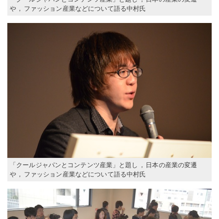
や
，
ファッション産業などについて語る中村氏
「クールジャパンとコンテンツ産業」と題し
，
日本の産業の変遷
や
，
ファッション産業などについて語る中村氏