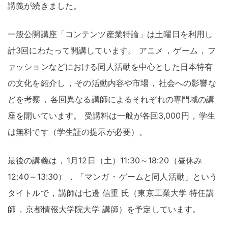
講義が続きました
。
一般公開講座「コンテンツ産業特論」は土曜日を利用し
計3回にわたって開講しています
。
アニメ
，
ゲーム
，
フ
ァッションなどにおける同人活動を中心とした日本特有
の文化を紹介し
，
その活動内容や市場
，
社会への影響な
どを考察
，
各回異なる講師によるそれぞれの専門域の講
座を開いています
。
受講料は一般が各回3,000円
，
学生
は無料です（学生証の提示が必要）
。
最後の講義は
，
1月12日（土）11:30～18:20（昼休み
12:40～13:30）
，
「マンガ
・
ゲームと同人活動」という
タイトルで
，
講師は七邊 信重 氏（東京工業大学 特任講
師
，
京都情報大学院大学 講師）を予定しています
。