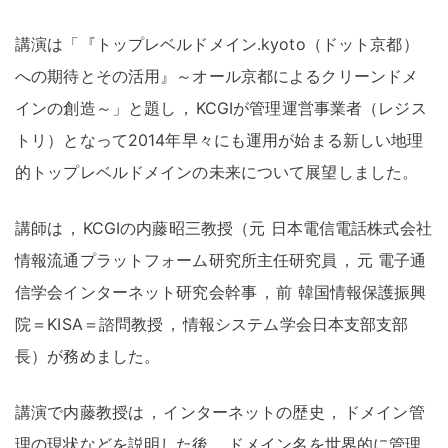
講演は「『トップレベルドメイン.kyoto（ドット京都）
への期待とその活用』～オール京都によるクリーンドメ
インの創造～」と題し
，
KCGIが管理運営事業者（レジス
トリ）となって2014年早々にも運用が始まる新しい地理
的トップレベルドメインの未来について展望しました
。
講師は
，
KCGIの内藤昭三教授（元 日本電信電話株式会社
情報流通プラットフォーム研究所主任研究員
，
元 電子通
信学会インターネット研究会幹事
，
前 韓国情報保護振興
院＝KISA＝諮問教授
，
情報システム学会日本支部支部
長）が務めました
。
講演で内藤教授は
，
インターネットの歴史
，
ドメイン管
理の現状などを説明した後
，
ドメイン名を世界的に管理