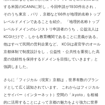
する米国のICANNに対し
，
今回申請が1930件出され
，
そのうち東京
，
パリ
，
京都など66件が地理的名称トップ
レベルドメインであることを紹介
。
「地理的名称トップ
レベルドメインのレジストリ申請者のうち
，
公益法人は
KCGIだけで
，
しかも教育機関であることに意義がある
。
他はすべて民間の営利企業など
。
KCGIは産官学のオール
京都体制で制度設計をし
，
公益性
・
公共性を重視した高
度の信頼性を保持するドメインを目指していきます」と
強調しました
。
さらに「フィジカル（現実）京都は
，
世界有数のブラン
ドとして広く認知されています
。
これからはフィジカル
とサイバー（インターネット）空間の「.kyoto」を相補
的に活用することによって京都の魅力をより強力に世界