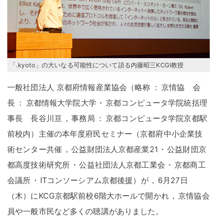
「.kyoto」の大いなる可能性について語る内藤昭三KCGI教授
一般社団法人 京都府情報産業協会（略称
：
京情協 会
長
：
京都情報大学院大学
・
京都コンピュータ学院統括理
事長 長谷川亘
，
事務局
：
京都コンピュータ学院京都駅
前校内）主催の本年度府民セミナー（京都府中小企業技
術センター共催
，
公益財団法人京都産業21
・
公益財団京
都高度技術研究所
・
公益社団法人京都工業会
・
京都商工
会議所
・
ITコンソーシアム京都後援）が
，
6月27日
（木）にKCG京都駅前校6階大ホールで開かれ
，
京情協会
員や一般市民など多くの聴講がありました
。