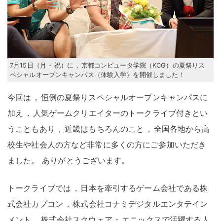
7月15日（月
・
祝）に
，
京都コンピュータ学院（KCG）の夏祭りス
ペシャルオープンキャンパス（体験入学）を開催しました
！
今回は
，
恒例の夏祭りスペシャルオープンキャンパスに
加え
，
人気ゲームクリエイターのトークライブ付きとい
うこともあり
，
近畿はもちろんのこと
，
全国各地から高
校生や社会人の方など非常に多くの方にご参加いただき
ました
。
ありがとうございます
。
トークライブでは
，
日本を牽引するゲーム会社である株
式会社カプコン
，
株式会社コナミデジタルエンタテイン
メント
，
株式会社スクウェア
・
エニックスで活躍する人