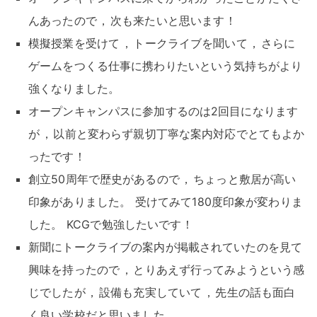
んあったので
，
次も来たいと思います
！
模擬授業を受けて
，
トークライブを聞いて
，
さらに
ゲームをつくる仕事に携わりたいという気持ちがより
強くなりました
。
オープンキャンパスに参加するのは2回目になります
が
，
以前と変わらず親切丁寧な案内対応でとてもよか
ったです
！
創立50周年で歴史があるので
，
ちょっと敷居が高い
印象がありました
。
受けてみて180度印象が変わりま
した
。
KCGで勉強したいです
！
新聞にトークライブの案内が掲載されていたのを見て
興味を持ったので
，
とりあえず行ってみようという感
じでしたが
，
設備も充実していて
，
先生の話も面白
く良い学校だと思いました
。