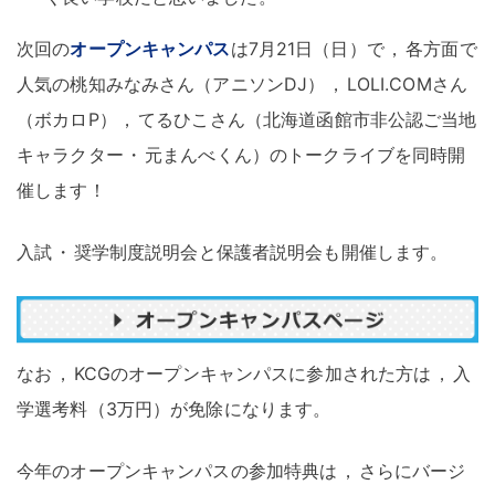
次回の
オープンキャンパス
は7月21日（日）で
，
各方面で
人気の桃知みなみさん（アニソンDJ）
，
LOLI.COMさん
（ボカロP）
，
てるひこさん（北海道函館市非公認ご当地
キャラクター
・
元まんべくん）のトークライブを同時開
催します
！
入試
・
奨学制度説明会と保護者説明会も開催します
。
なお
，
KCGのオープンキャンパスに参加された方は
，
入
学選考料（3万円）が免除になります
。
今年のオープンキャンパスの参加特典は
，
さらにバージ