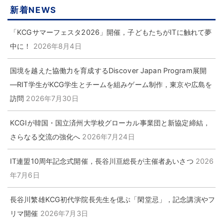
新着NEWS
「KCGサマーフェスタ2026」開催，子どもたちがITに触れて夢
中に！
2026年8月4日
国境を越えた協働力を育成するDiscover Japan Program展開
―RIT学生がKCG学生とチームを組みゲーム制作，東京や広島を
訪問
2026年7月30日
KCGIが韓国・国立済州大学校グローカル事業団と新協定締結，
さらなる交流の強化へ
2026年7月24日
IT連盟10周年記念式開催，長谷川亘総長が主催者あいさつ
2026
年7月6日
長谷川繁雄KCG初代学院長先生を偲ぶ「閑堂忌」，記念講演やフ
リマ開催
2026年7月3日