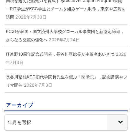
国境を越えた協働力を育成するDiscover Japan Program展開
―RIT学生がKCG学生とチームを組みゲーム制作，東京や広島を
訪問
2026年7月30日
KCGIが韓国・国立済州大学校グローカル事業団と新協定締結，
さらなる交流の強化へ
2026年7月24日
IT連盟10周年記念式開催，長谷川亘総長が主催者あいさつ
2026
年7月6日
長谷川繁雄KCG初代学院長先生を偲ぶ「閑堂忌」，記念講演やフ
リマ開催
2026年7月3日
アーカイブ