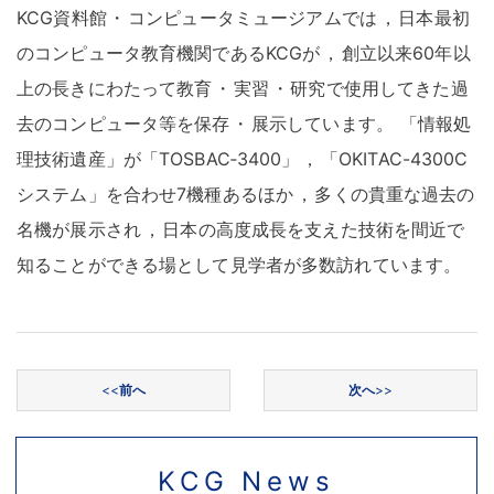
KCG資料館
・
コンピュータミュージアムでは
，
日本最初
のコンピュータ教育機関であるKCGが
，
創立以来60年以
上の長きにわたって教育
・
実習
・
研究で使用してきた過
去のコンピュータ等を保存
・
展示しています
。
「情報処
理技術遺産」が「TOSBAC‐3400」
，
「OKITAC-4300C
システム」を合わせ7機種あるほか
，
多くの貴重な過去の
名機が展示され
，
日本の高度成長を支えた技術を間近で
知ることができる場として見学者が多数訪れています
。
投稿ナビゲーション
<<
前へ
次へ
>>
KCG News