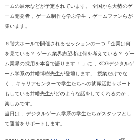
ームの展示などが予定されています
。
全国から大勢のゲ
ーム開発者
，
ゲーム制作を学ぶ学生
，
ゲームファンらが
集います
。
６階大ホールで開催されるセッションの一つ「企業は何
を見ている
？
ゲーム業界志望者は何を考えている
？
ゲー
ム業界の採用を本音で語ります
！
」に
，
KCGデジタルゲ
ーム学系の井幡博樹先生が登壇します
。
授業だけでな
く
，
キャリアセンターで学生たちへの就職活動サポート
もしている井幡先生がどのような話をしてくれるのか
，
楽しみです
。
当日は
，
デジタルゲーム学系の学生たちがスタッフとし
て運営をサポートします
。